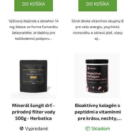
DO KOŠÍKA
DO KOŠÍKA
Výživový doplnok s obsahon 14
Silná dávka vitamínov skupiny B
mg železa vo forme fumarátu
pre vašu energiu, psychickú
železnatého. Je ideálny pre
rovnováhu a zdravú pleť, vlasy
každodennú podporu...
aj...
Minerál šungit drť -
Bioaktívny kolagén s
prírodný filter vody
peptidmi a vitamínmi
500g - Herbatica
pre krásu, nechty,
vlasy a pokožku - 300g
🚫 Vypredané
📦 Skladom
- Herbatica