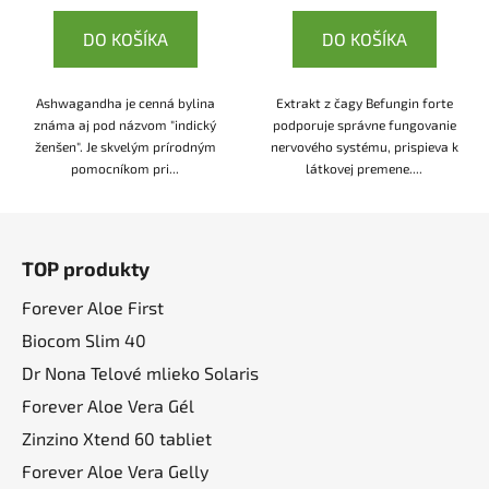
DO KOŠÍKA
DO KOŠÍKA
Ashwagandha je cenná bylina
Extrakt z čagy Befungin forte
známa aj pod názvom "indický
podporuje správne fungovanie
ženšen". Je skvelým prírodným
nervového systému, prispieva k
pomocníkom pri...
látkovej premene....
Z
á
TOP produkty
p
ä
Forever Aloe First
t
Biocom Slim 40
i
Dr Nona Telové mlieko Solaris
e
Forever Aloe Vera Gél
Zinzino Xtend 60 tabliet
Forever Aloe Vera Gelly