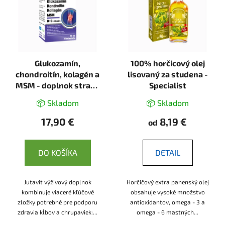
Glukozamín,
100% horčicový olej
chondroitín, kolagén a
lisovaný za studena -
MSM - doplnok stravy
Specialist
- 60 tabliet - JutaVit
📦 Skladom
📦 Skladom
17,90 €
8,19 €
od
DO KOŠÍKA
DETAIL
Jutavit výživový doplnok
Horčičový extra panenský olej
kombinuje viaceré kľúčové
obsahuje vysoké množstvo
zložky potrebné pre podporu
antioxidantov, omega - 3 a
zdravia kĺbov a chrupaviek:...
omega - 6 mastných...