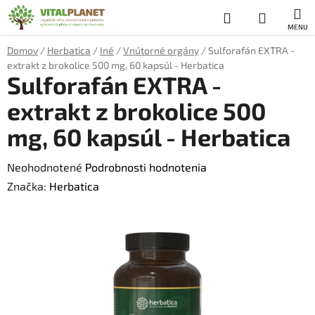
Prejsť
Hľadať
NÁKUP
na
obsah
KOŠÍK
Domov
/
Herbatica
/
Iné
/
Vnútorné orgány
/
Sulforafán EXTRA -
extrakt z brokolice 500 mg, 60 kapsúl - Herbatica
Sulforafán EXTRA -
extrakt z brokolice 500
mg, 60 kapsúl - Herbatica
Priemerné
Neohodnotené
Podrobnosti hodnotenia
hodnotenie
Značka:
Herbatica
produktu
je
0,0
z
5
hviezdičiek.