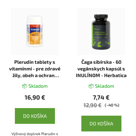
Plerudin tablety s
Čaga sibírska - 60
vitamínmi - pre zdravé
vegánskych kapsúl s
žily, obeh a ochranu
INULÍNOM - Herbatica
buniek - 100 tabliet -
📦 Skladom
📦 Skladom
InVitro
16,90 €
7,74 €
12,90 €
(–40 %)
DO KOŠÍKA
DO KOŠÍKA
Výživový doplnok Plerudin s