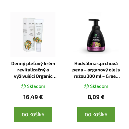
Denný pleťový krém
Hodvábna sprchová
revitalizačný a
pena – arganový olej s
výživujúci Organic
ružou 300 ml – Green
Argana - 50ml -
idea
📦 Skladom
📦 Skladom
Ecolatier
16,49 €
8,09 €
DO KOŠÍKA
DO KOŠÍKA