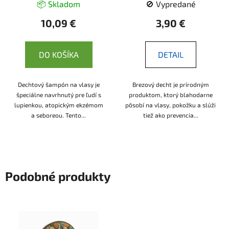
📦 Skladom
🚫 Vypredané
10,09 €
3,90 €
DO KOŠÍKA
DETAIL
Dechtový šampón na vlasy je
Brezový decht je prírodným
špeciálne navrhnutý pre ľudí s
produktom, ktorý blahodarne
lupienkou, atopickým ekzémom
pôsobí na vlasy, pokožku a slúži
a seboreou. Tento...
tiež ako prevencia...
Podobné produkty