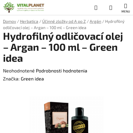
Prejsť
Hľadať
NÁKUP
na
obsah
KOŠÍK
Domov
/
Herbatica
/
Účinné zložky od A po Z
/
Argán
/
Hydrofilný
odličovací olej – Argan – 100 ml – Green idea
Hydrofilný odličovací olej
– Argan – 100 ml – Green
idea
Priemerné
Neohodnotené
Podrobnosti hodnotenia
hodnotenie
Značka:
Green idea
produktu
je
0,0
z
5
hviezdičiek.