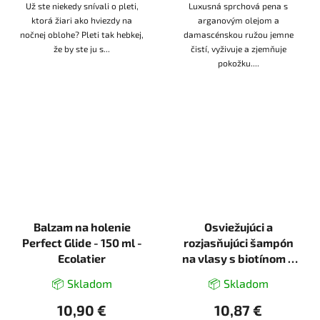
Už ste niekedy snívali o pleti,
Luxusná sprchová pena s
ktorá žiari ako hviezdy na
arganovým olejom a
nočnej oblohe? Pleti tak hebkej,
damascénskou ružou jemne
že by ste ju s...
čistí, vyživuje a zjemňuje
pokožku....
Balzam na holenie
Osviežujúci a
Perfect Glide - 150 ml -
rozjasňujúci šampón
Ecolatier
na vlasy s biotínom a
kolagénom - 300 ml -
📦 Skladom
📦 Skladom
Dr. Sea
10,90 €
10,87 €