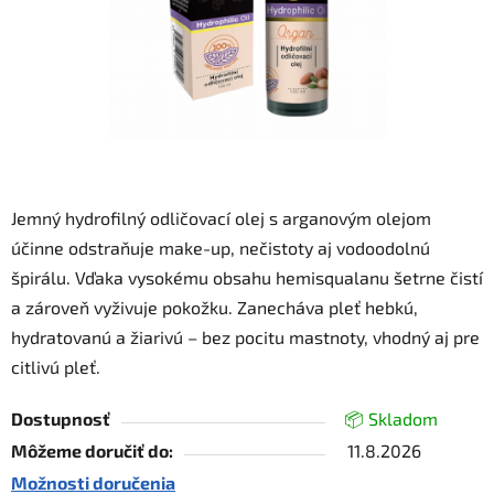
Jemný hydrofilný odličovací olej s arganovým olejom
účinne odstraňuje make-up, nečistoty aj vodoodolnú
špirálu. Vďaka vysokému obsahu hemisqualanu šetrne čistí
a zároveň vyživuje pokožku. Zanecháva pleť hebkú,
hydratovanú a žiarivú – bez pocitu mastnoty, vhodný aj pre
citlivú pleť.
Dostupnosť
📦 Skladom
Môžeme doručiť do:
11.8.2026
Možnosti doručenia