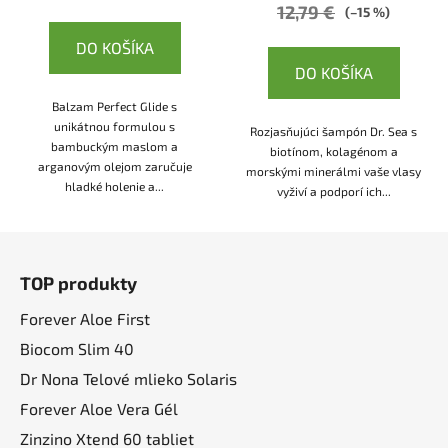
12,79 €
(–15 %)
DO KOŠÍKA
DO KOŠÍKA
Balzam Perfect Glide s
unikátnou formulou s
Rozjasňujúci šampón Dr. Sea s
bambuckým maslom a
biotínom, kolagénom a
arganovým olejom zaručuje
morskými minerálmi vaše vlasy
hladké holenie a...
vyživí a podporí ich...
Z
á
TOP produkty
p
ä
Forever Aloe First
t
Biocom Slim 40
i
Dr Nona Telové mlieko Solaris
e
Forever Aloe Vera Gél
Zinzino Xtend 60 tabliet