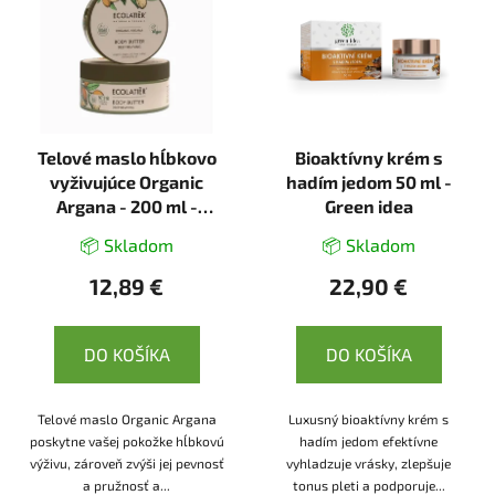
Telové maslo hĺbkovo
Bioaktívny krém s
vyživujúce Organic
hadím jedom 50 ml -
Argana - 200 ml -
Green idea
Ecolatier
📦 Skladom
📦 Skladom
12,89 €
22,90 €
DO KOŠÍKA
DO KOŠÍKA
Telové maslo Organic Argana
Luxusný bioaktívny krém s
poskytne vašej pokožke hĺbkovú
hadím jedom efektívne
výživu, zároveň zvýši jej pevnosť
vyhladzuje vrásky, zlepšuje
a pružnosť a...
tonus pleti a podporuje...