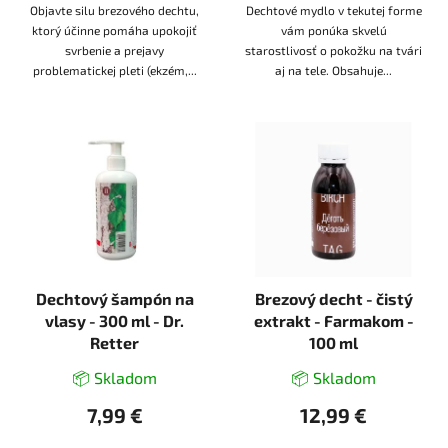
Objavte silu brezového dechtu,
Dechtové mydlo v tekutej forme
ktorý účinne pomáha upokojiť
vám ponúka skvelú
svrbenie a prejavy
starostlivosť o pokožku na tvári
problematickej pleti (ekzém,...
aj na tele. Obsahuje...
Dechtový šampón na
Brezový decht - čistý
vlasy - 300 ml - Dr.
extrakt - Farmakom -
Retter
100 ml
📦 Skladom
📦 Skladom
7,99 €
12,99 €