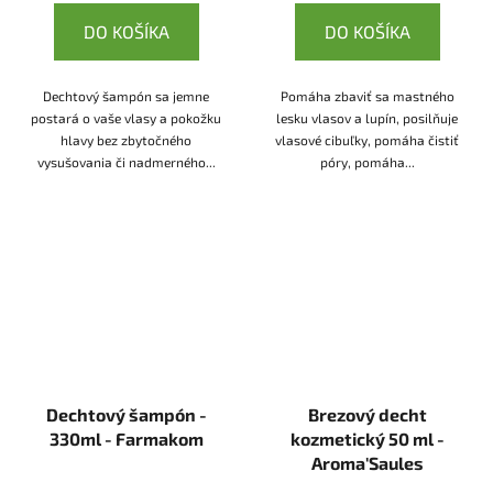
DO KOŠÍKA
DO KOŠÍKA
Dechtový šampón sa jemne
Pomáha zbaviť sa mastného
postará o vaše vlasy a pokožku
lesku vlasov a lupín, posilňuje
hlavy bez zbytočného
vlasové cibuľky, pomáha čistiť
vysušovania či nadmerného...
póry, pomáha...
Dechtový šampón -
Brezový decht
330ml - Farmakom
kozmetický 50 ml -
Aroma'Saules