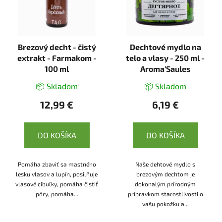
Brezový decht - čistý
Dechtové mydlo na
extrakt - Farmakom -
telo a vlasy - 250 ml -
100 ml
Aroma'Saules
📦 Skladom
📦 Skladom
12,99 €
6,19 €
DO KOŠÍKA
DO KOŠÍKA
Pomáha zbaviť sa mastného
Naše dehtové mydlo s
lesku vlasov a lupín, posilňuje
brezovým dechtom je
vlasové cibuľky, pomáha čistiť
dokonalým prírodným
póry, pomáha...
prípravkom starostlivosti o
vašu pokožku a...