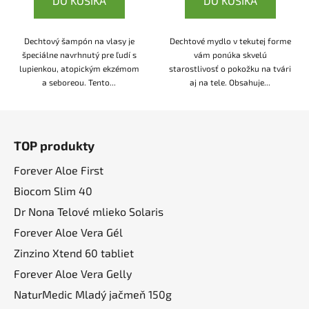
DO KOŠÍKA
DO KOŠÍKA
Dechtový šampón na vlasy je
Dechtové mydlo v tekutej forme
špeciálne navrhnutý pre ľudí s
vám ponúka skvelú
lupienkou, atopickým ekzémom
starostlivosť o pokožku na tvári
a seboreou. Tento...
aj na tele. Obsahuje...
Z
á
TOP produkty
p
ä
Forever Aloe First
t
Biocom Slim 40
i
Dr Nona Telové mlieko Solaris
e
Forever Aloe Vera Gél
Zinzino Xtend 60 tabliet
Forever Aloe Vera Gelly
NaturMedic Mladý jačmeň 150g