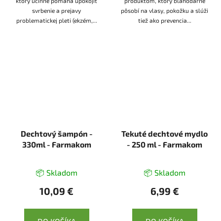
ktorý účinne pomáha upokojiť
produktom, ktorý blahodarne
svrbenie a prejavy
pôsobí na vlasy, pokožku a slúži
problematickej pleti (ekzém,...
tiež ako prevencia...
Dechtový šampón -
Tekuté dechtové mydlo
330ml - Farmakom
- 250 ml - Farmakom
📦 Skladom
📦 Skladom
10,09 €
6,99 €