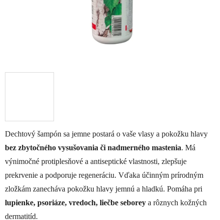
Dechtový šampón sa jemne postará o vaše vlasy a pokožku hlavy
bez zbytočného vysušovania či nadmerného mastenia
. Má
výnimočné protiplesňové a antiseptické vlastnosti, zlepšuje
prekrvenie a podporuje regeneráciu. Vďaka účinným prírodným
zložkám zanecháva pokožku hlavy jemnú a hladkú. Pomáha pri
lupienke, psoriáze, vredoch, liečbe seborey
a rôznych kožných
dermatitíd.