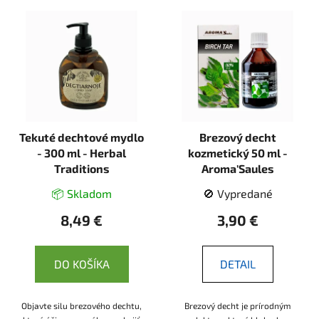
Tekuté dechtové mydlo
Brezový decht
- 300 ml - Herbal
kozmetický 50 ml -
Traditions
Aroma'Saules
📦 Skladom
🚫 Vypredané
8,49 €
3,90 €
DO KOŠÍKA
DETAIL
Objavte silu brezového dechtu,
Brezový decht je prírodným