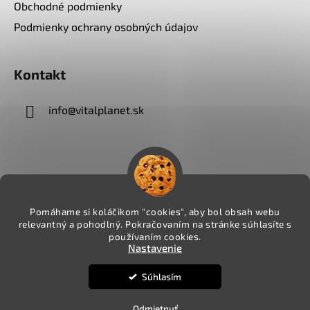
Obchodné podmienky
Podmienky ochrany osobných údajov
Kontakt
info
@
vitalplanet.sk
Pomáhame si koláčikom "cookies", aby bol obsah webu
relevantný a pohodlný. Pokračovaním na stránke súhlasíte s
používaním cookies.
Nastavenie
Súhlasím
Vytvoril Shoptet
Copyright 2026
VITALPLANET.sk
. Všetky práva
Odmietnuť