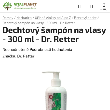
Prejsť
Hľadať
NÁKUP
na
obsah
KOŠÍK
Domov
/
Herbatica
/
Účinné zložky od A po Z
/
Brezový decht
/
Dechtový šampón na vlasy - 300 ml - Dr. Retter
Dechtový šampón na vlasy
- 300 ml - Dr. Retter
Priemerné
Neohodnotené
Podrobnosti hodnotenia
hodnotenie
Značka:
Dr. Retter
produktu
je
0,0
z
5
hviezdičiek.