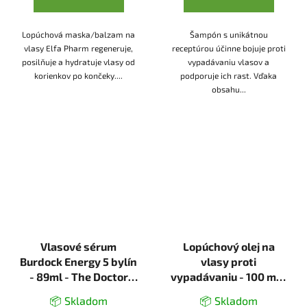
Lopúchová maska/balzam na
Šampón s unikátnou
vlasy Elfa Pharm regeneruje,
receptúrou účinne bojuje proti
posilňuje a hydratuje vlasy od
vypadávaniu vlasov a
korienkov po končeky....
podporuje ich rast. Vďaka
obsahu...
Vlasové sérum
Lopúchový olej na
Burdock Energy 5 bylín
vlasy proti
- 89ml - The Doctor
vypadávaniu - 100 ml -
Health & Care
Elfa Pharm
📦 Skladom
📦 Skladom