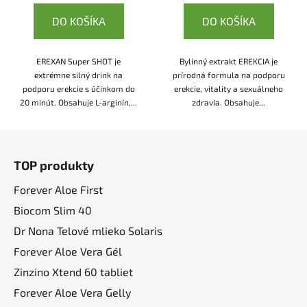
DO KOŠÍKA
DO KOŠÍKA
EREXAN Super SHOT je
Bylinný extrakt EREKCIA je
extrémne silný drink na
prírodná formula na podporu
podporu erekcie s účinkom do
erekcie, vitality a sexuálneho
20 minút. Obsahuje L-arginín,...
zdravia. Obsahuje...
Z
á
TOP produkty
p
ä
Forever Aloe First
t
Biocom Slim 40
i
Dr Nona Telové mlieko Solaris
e
Forever Aloe Vera Gél
Zinzino Xtend 60 tabliet
Forever Aloe Vera Gelly