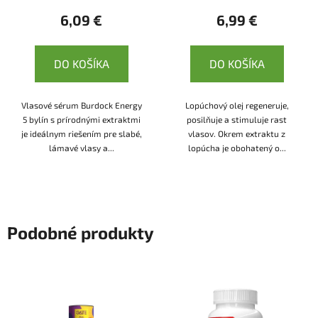
6,09 €
6,99 €
DO KOŠÍKA
DO KOŠÍKA
Vlasové sérum Burdock Energy
Lopúchový olej regeneruje,
5 bylín s prírodnými extraktmi
posilňuje a stimuluje rast
je ideálnym riešením pre slabé,
vlasov. Okrem extraktu z
lámavé vlasy a...
lopúcha je obohatený o...
Podobné produkty