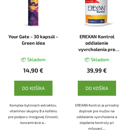
Your Gate – 30 kapsúl –
EREXAN Kontrol
Green idea
oddialenie
vyvrcholenia pre
mužov - 30 kapsúl
📦 Skladom
📦 Skladom
14,90 €
39,99 €
DO KOŠÍKA
DO KOŠÍKA
Komplex bylinných extraktov,
EREXAN Kontrol je prírodný
vitamínov skupiny B a kofeínu
doplnok pre mužov na
pre podporu mozgovej činnosti,
oddialenie vyvrcholenia a
koncentrácie a...
zlepšenie kontroly pri
milovaní....