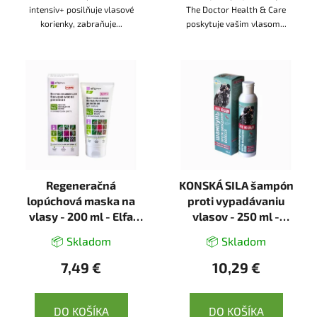
intensiv+ posilňuje vlasové
The Doctor Health & Care
korienky, zabraňuje...
poskytuje vašim vlasom...
Regeneračná
KONSKÁ SILA šampón
lopúchová maska na
proti vypadávaniu
vlasy - 200 ml - Elfa
vlasov - 250 ml -
Pharm
LekoPro
📦 Skladom
📦 Skladom
7,49 €
10,29 €
DO KOŠÍKA
DO KOŠÍKA