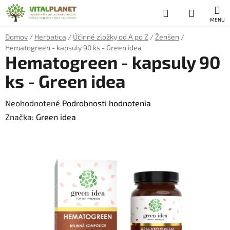
Prejsť
Hľadať
NÁKUP
na
obsah
KOŠÍK
Domov
/
Herbatica
/
Účinné zložky od A po Z
/
Ženšen
/
Hematogreen - kapsuly 90 ks - Green idea
Hematogreen - kapsuly 90
ks - Green idea
Priemerné
Neohodnotené
Podrobnosti hodnotenia
hodnotenie
Značka:
Green idea
produktu
je
0,0
z
5
hviezdičiek.