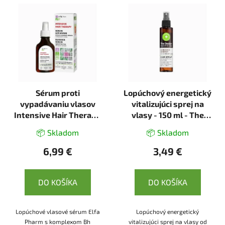
Sérum proti
Lopúchový energetický
vypadávaniu vlasov
vitalizujúci sprej na
Intensive Hair Therapy
vlasy - 150 ml - The
Burdock -100 ml - Elfa
Doctor Health & Care
📦 Skladom
📦 Skladom
Pharm
6,99 €
3,49 €
DO KOŠÍKA
DO KOŠÍKA
Lopúchové vlasové sérum Elfa
Lopúchový energetický
Pharm s komplexom Bh
vitalizujúci sprej na vlasy od