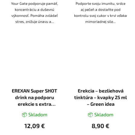
Your Gate podporuje pamäť,
Podporte svoju imunitu, srdce
koncentráciu a duševnú
aj pečeň a dostaňte pod
výkonnosť. Pomáha zvládať
kontrolu svoj cukor v krvi vďaka
stres, znižuje únavu a...
mimoriadnej sile...
EREXAN Super SHOT
Erekcia – bezliehová
drink na podporu
tinktúra – kvapky 25 ml
erekcie s extra
– Green idea
rýchlym účinkom -
📦 Skladom
📦 Skladom
25ml
12,09 €
8,90 €