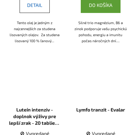
DETAIL
DO KOŠÍKA
Tento olej je jedným z
Silné trio magnézium, B6 a
najcennejších za studena
zinok podporuje vašu psychickú
lisovaných olejov. Za studena
pohodu, energiu a imunitu
lisovaný 100 % ľanový...
počas náročných dní....
Luteín intenziv -
Lymfo tranzit - Evalar
doplnok výživy pre
lepší zrak - 20 tabliet -
Evalar
🚫 Vypredané
🚫 Vypredané