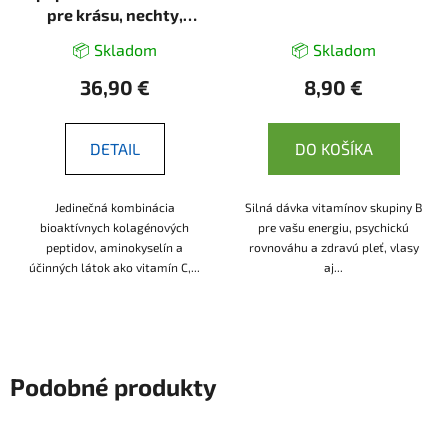
pre krásu, nechty,
vlasy a pokožku - 300g
📦 Skladom
📦 Skladom
- Herbatica
36,90 €
8,90 €
DETAIL
DO KOŠÍKA
Jedinečná kombinácia
Silná dávka vitamínov skupiny B
bioaktívnych kolagénových
pre vašu energiu, psychickú
peptidov, aminokyselín a
rovnováhu a zdravú pleť, vlasy
účinných látok ako vitamín C,...
aj...
Podobné produkty