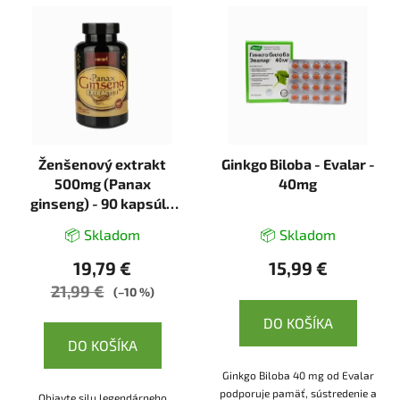
Ženšenový extrakt
Ginkgo Biloba - Evalar -
500mg (Panax
40mg
ginseng) - 90 kapsúl -
Herbin
📦 Skladom
📦 Skladom
19,79 €
15,99 €
21,99 €
(–10 %)
DO KOŠÍKA
DO KOŠÍKA
Ginkgo Biloba 40 mg od Evalar
podporuje pamäť, sústredenie a
Objavte silu legendárneho