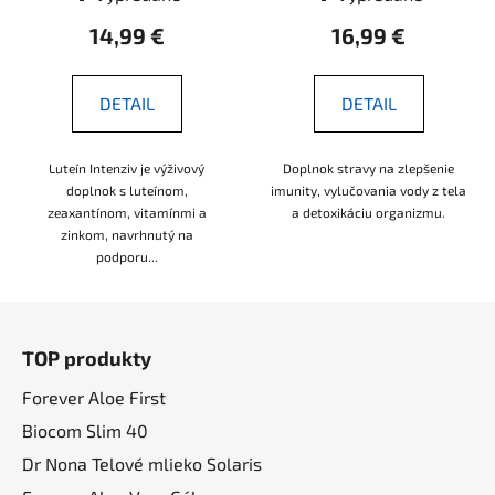
14,99 €
16,99 €
DETAIL
DETAIL
Luteín Intenziv je výživový
Doplnok stravy na zlepšenie
doplnok s luteínom,
imunity, vylučovania vody z tela
zeaxantínom, vitamínmi a
a detoxikáciu organizmu.
zinkom, navrhnutý na
podporu...
Z
á
TOP produkty
p
ä
Forever Aloe First
t
Biocom Slim 40
i
Dr Nona Telové mlieko Solaris
e