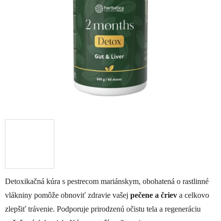
5
hviezdičiek.
Detoxikačná kúra s pestrecom mariánskym, obohatená o rastlinné
vlákniny pomôže obnoviť zdravie vašej
pečene a čriev
a celkovo
zlepšiť trávenie. Podporuje prirodzenú očistu tela a regeneráciu