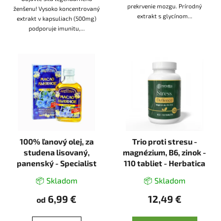
prekrvenie mozgu. Prírodný
ženšenu! Vysoko koncentrovaný
extrakt s glycínom...
extrakt v kapsuliach (500mg)
podporuje imunitu,...
100% ľanový olej, za
Trio proti stresu -
studena lisovaný,
magnézium, B6, zinok -
panenský - Specialist
110 tabliet - Herbatica
📦 Skladom
📦 Skladom
6,99 €
12,49 €
od