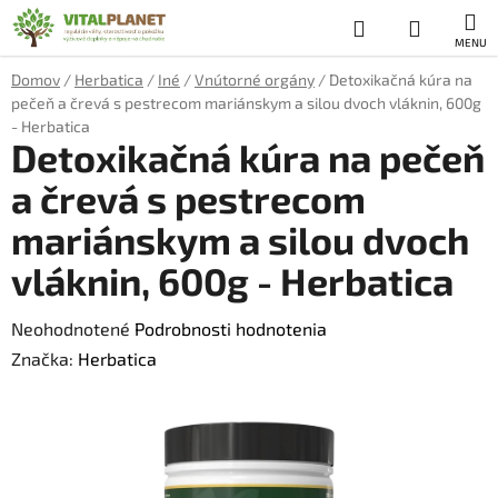
Prejsť
Hľadať
NÁKUP
na
obsah
KOŠÍK
Domov
/
Herbatica
/
Iné
/
Vnútorné orgány
/
Detoxikačná kúra na
pečeň a črevá s pestrecom mariánskym a silou dvoch vláknin, 600g
- Herbatica
Detoxikačná kúra na pečeň
a črevá s pestrecom
mariánskym a silou dvoch
vláknin, 600g - Herbatica
Priemerné
Neohodnotené
Podrobnosti hodnotenia
hodnotenie
Značka:
Herbatica
produktu
je
0,0
z