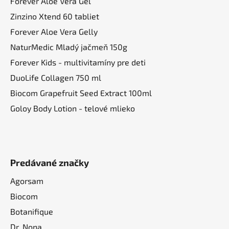
Forever Aloe Vera Gél
Zinzino Xtend 60 tabliet
Forever Aloe Vera Gelly
NaturMedic Mladý jačmeň 150g
Forever Kids - multivitamíny pre deti
DuoLife Collagen 750 ml
Biocom Grapefruit Seed Extract 100ml
Goloy Body Lotion - telové mlieko
Predávané značky
Agorsam
Biocom
Botanifique
Dr. Nona