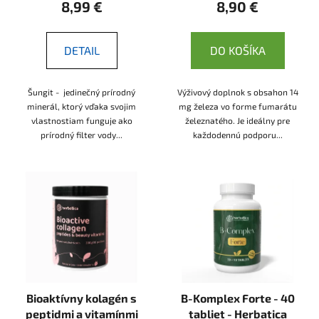
8,99 €
8,90 €
DETAIL
DO KOŠÍKA
Šungit - jedinečný prírodný
Výživový doplnok s obsahon 14
minerál, ktorý vďaka svojim
mg železa vo forme fumarátu
vlastnostiam funguje ako
železnatého. Je ideálny pre
prírodný filter vody...
každodennú podporu...
Bioaktívny kolagén s
B-Komplex Forte - 40
peptidmi a vitamínmi
tabliet - Herbatica