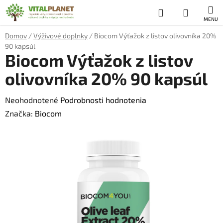
Prejsť
Hľadať
NÁKUP
na
obsah
KOŠÍK
Domov
/
Výživové doplnky
/
Biocom Výťažok z listov olivovníka 20%
90 kapsúl
Biocom Výťažok z listov
olivovníka 20% 90 kapsúl
Priemerné
Neohodnotené
Podrobnosti hodnotenia
hodnotenie
Značka:
Biocom
produktu
je
0,0
z
5
hviezdičiek.