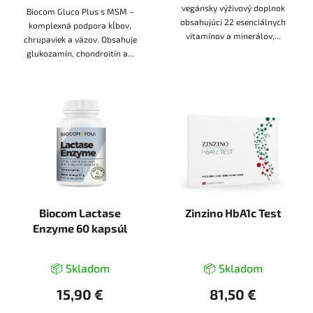
vegánsky výživový doplnok
Biocom Gluco Plus s MSM –
obsahujúci 22 esenciálnych
komplexná podpora kĺbov,
vitamínov a minerálov,...
chrupaviek a väzov. Obsahuje
glukozamín, chondroitín a...
Biocom Lactase
Zinzino HbA1c Test
Enzyme 60 kapsúl
📦 Skladom
📦 Skladom
15,90 €
81,50 €