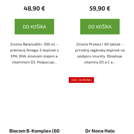
48,90 €
59,90 €
DO KOŠÍKA
DO KOŠÍKA
Zinzino BalanceOil+ 300 ml –
Zinzino Protect+ 60 tabliet –
prémiový Omega-3 doplnok s
prírodný vegánsky doplnok na
EPA, DHA, olivovým olejom a
podporu imunity. Obsahuje
vitamínom D3. Podporuje...
vitamíny D3 a C a...
VIAC ZA MENEJ
Biocom B-Komplex (60
Dr Nona Halo