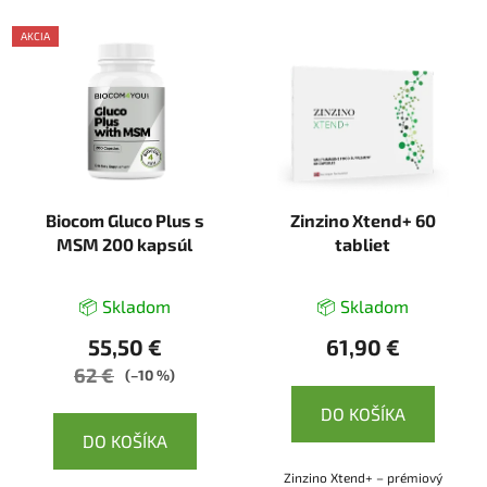
AKCIA
Biocom Gluco Plus s
Zinzino Xtend+ 60
MSM 200 kapsúl
tabliet
📦 Skladom
📦 Skladom
55,50 €
61,90 €
62 €
(–10 %)
DO KOŠÍKA
DO KOŠÍKA
Zinzino Xtend+ – prémiový