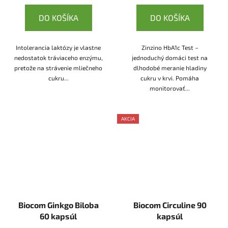
DO KOŠÍKA
DO KOŠÍKA
Intolerancia laktózy je vlastne
Zinzino HbA1c Test –
nedostatok tráviaceho enzýmu,
jednoduchý domáci test na
pretože na strávenie mliečneho
dlhodobé meranie hladiny
cukru...
cukru v krvi. Pomáha
monitorovať...
AKCIA
Biocom Ginkgo Biloba
Biocom Circuline 90
60 kapsúl
kapsúl