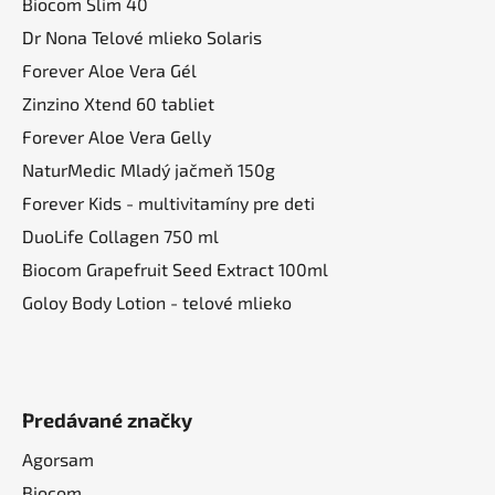
t
Biocom Slim 40
i
Dr Nona Telové mlieko Solaris
e
Forever Aloe Vera Gél
Zinzino Xtend 60 tabliet
Forever Aloe Vera Gelly
NaturMedic Mladý jačmeň 150g
Forever Kids - multivitamíny pre deti
DuoLife Collagen 750 ml
Biocom Grapefruit Seed Extract 100ml
Goloy Body Lotion - telové mlieko
Predávané značky
Agorsam
Biocom