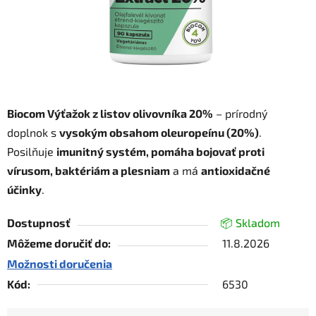
Biocom Výťažok z listov olivovníka 20%
– prírodný
doplnok s
vysokým obsahom oleuropeínu (20%)
.
Posilňuje
imunitný systém, pomáha bojovať proti
vírusom, baktériám a plesniam
a má
antioxidačné
účinky
.
Dostupnosť
📦 Skladom
Môžeme doručiť do:
11.8.2026
Možnosti doručenia
Kód:
6530