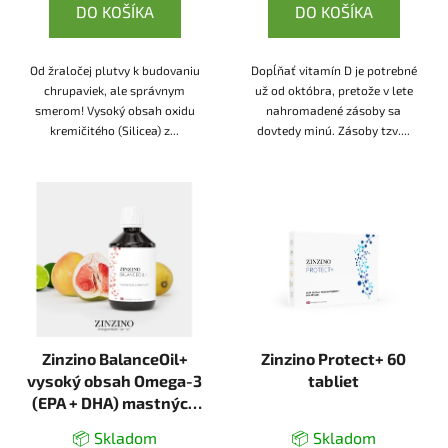
DO KOŠÍKA
DO KOŠÍKA
Od žraločej plutvy k budovaniu
Dopĺňať vitamín D je potrebné
chrupaviek, ale správnym
už od októbra, pretože v lete
smerom! Vysoký obsah oxidu
nahromadené zásoby sa
kremičitého (Silicea) z...
dovtedy minú. Zásoby tzv....
Zinzino BalanceOil+
Zinzino Protect+ 60
vysoký obsah Omega-3
tabliet
(EPA + DHA) mastných
kyselín 300ml
📦 Skladom
📦 Skladom