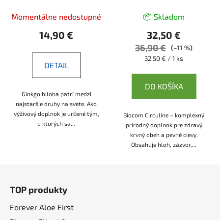
Momentálne nedostupné
📦 Skladom
14,90 €
32,50 €
36,90 €
(–11 %)
Jednotková
32,50 € / 1 ks
DETAIL
cena:
DO KOŠÍKA
Ginkgo biloba patrí medzi
najstaršie druhy na svete. Ako
výživový doplnok je určené tým,
Biocom Circuline – komplexný
u ktorých sa...
prírodný doplnok pre zdravý
krvný obeh a pevné cievy.
Obsahuje hloh, zázvor,...
Z
á
TOP produkty
p
ä
Forever Aloe First