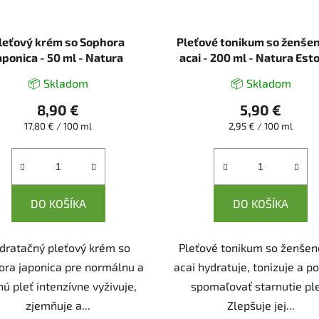
leťový krém so Sophora
Pleťové tonikum so ženše
aponica - 50 ml - Natura
acai - 200 ml - Natura Est
Estonica
📦 Skladom
📦 Skladom
8,90 €
5,90 €
Jednotková
Jednotková
17,80 € / 100 ml
2,95 € / 100 ml
cena:
cena:
DO KOŠÍKA
DO KOŠÍKA
dratačný pleťový krém so
Pleťové tonikum so ženše
ora japonica pre normálnu a
acai hydratuje, tonizuje a 
ú pleť intenzívne vyživuje,
spomaľovať starnutie ple
zjemňuje a...
Zlepšuje jej...