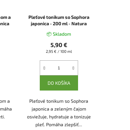
nom a
Pleťové tonikum so Sophora
onica
japonica - 200 ml - Natura
Estonica
📦 Skladom
5,90 €
Jednotková
2,95 € / 100 ml
cena:
DO KOŠÍKA
nom a
Pleťové tonikum so Sophora
pomáha
japonica a zeleným čajom
ti.
osviežuje, hydratuje a tonizuje
pleť. Pomáha zlepšiť...