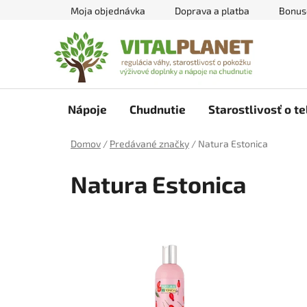
Prejsť
Moja objednávka
Doprava a platba
Bonus
na
obsah
Nápoje
Chudnutie
Starostlivosť o te
Domov
/
Predávané značky
/
Natura Estonica
Natura Estonica
V
ý
p
i
s