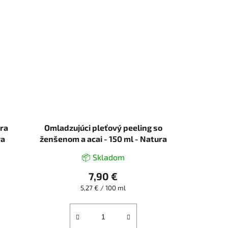
ra
Omladzujúci pleťový peeling so
ra
ženšenom a acai - 150 ml - Natura
Estonica
📦 Skladom
7,90 €
Jednotková
5,27 € / 100 ml
cena: