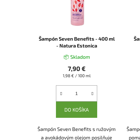
p
r
o
d
u
Šampón Seven Benefits - 400 ml
Ša
k
- Natura Estonica
t
📦 Skladom
o
7,90 €
v
Jednotková
1,98 € / 100 ml
cena:
DO KOŠÍKA
Šampón Seven Benefits s ružovým
Šampó
a avokádovým olejom posilňuje
poma