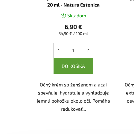
20 ml - Natura Estonica
📦 Skladom
6,90 €
Jednotková
34,50 € / 100 ml
cena:
DO KOŠÍKA
Očný krém so ženšenom a acai
Očný
spevňuje, hydratuje a vyhladzuje
ext
jemnú pokožku okolo očí. Pomáha
osv
redukovať...