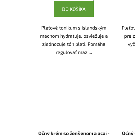
DO KOŠÍKA
Pleťové tonikum s islandským
Pleťo
machom hydratuje, osviežuje a
pre z
zjednocuje tón pleti. Pomáha
vyž
regulovať maz,...
Očný krém so ženšenom a acai -
Očný 