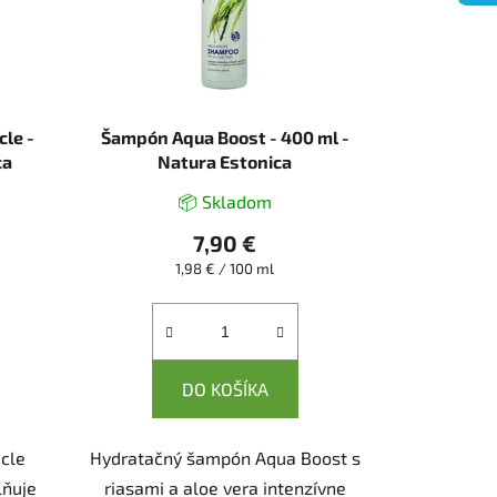
le -
Šampón Aqua Boost - 400 ml -
ca
Natura Estonica
📦 Skladom
7,90 €
Jednotková
1,98 € / 100 ml
cena:
DO KOŠÍKA
cle
Hydratačný šampón Aqua Boost s
lňuje
riasami a aloe vera intenzívne