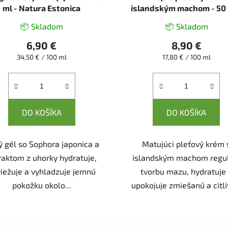
ml - Natura Estonica
islandským machom - 50 
Natura Estonica
📦 Skladom
📦 Skladom
6,90 €
8,90 €
Jednotková
Jednotková
34,50 € / 100 ml
17,80 € / 100 ml
cena:
cena:
DO KOŠÍKA
DO KOŠÍKA
 gél so Sophora japonica a
Matujúci pleťový krém 
raktom z uhorky hydratuje,
islandským machom regu
iežuje a vyhladzuje jemnú
tvorbu mazu, hydratuje
pokožku okolo...
upokojuje zmiešanú a citliv