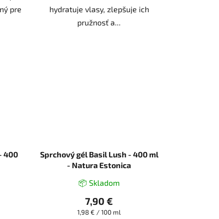
ný pre
hydratuje vlasy, zlepšuje ich
pružnosť a...
- 400
Sprchový gél Basil Lush - 400 ml
- Natura Estonica
📦 Skladom
7,90 €
Jednotková
1,98 € / 100 ml