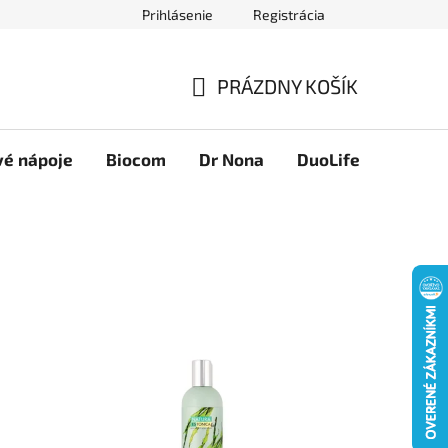
Prihlásenie
Registrácia
Novinky
Ako nakupovať
Obchodné podmienky
Podmie
PRÁZDNY KOŠÍK
NÁKUPNÝ
KOŠÍK
vé nápoje
Biocom
Dr Nona
DuoLife
Foreve