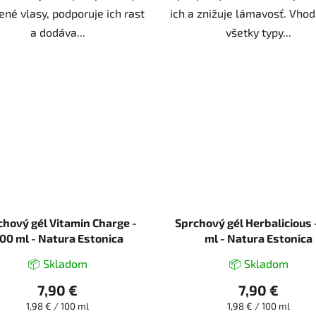
ené vlasy, podporuje ich rast
ich a znižuje lámavosť. Vhod
a dodáva...
všetky typy...
chový gél Vitamin Charge -
Sprchový gél Herbalicious 
00 ml - Natura Estonica
ml - Natura Estonica
📦 Skladom
📦 Skladom
7,90 €
7,90 €
Jednotková
Jednotková
1,98 € / 100 ml
1,98 € / 100 ml