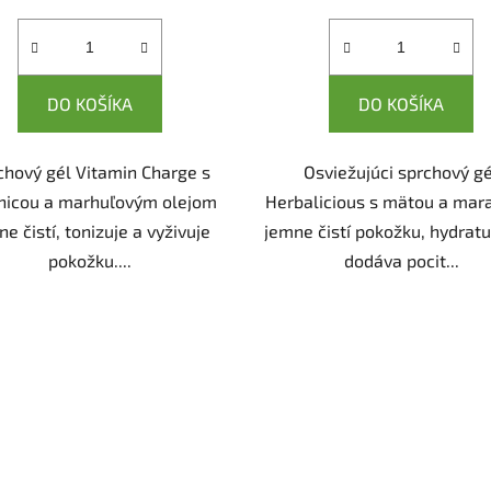
cena:
cena:
DO KOŠÍKA
DO KOŠÍKA
chový gél Vitamin Charge s
Osviežujúci sprchový gé
nicou a marhuľovým olejom
Herbalicious s mätou a mar
e čistí, tonizuje a vyživuje
jemne čistí pokožku, hydratu
pokožku....
dodáva pocit...