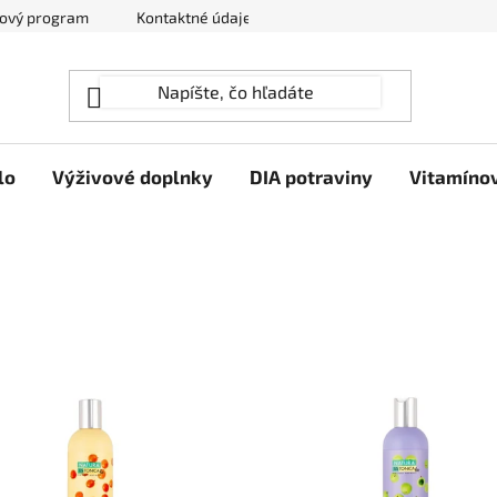
ový program
Kontaktné údaje
Hodnotenie obchodu
lo
Výživové doplnky
DIA potraviny
Vitamíno