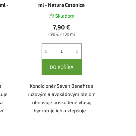
ml -
ml - Natura Estonica
📦 Skladom
7,90 €
Jednotková
1,98 € / 100 ml
cena:
DO KOŠÍKA
s
Kondicionér Seven Benefits s
luje
ružovým a avokádovým olejom
 a
obnovuje poškodené vlasy,
ú...
hydratuje ich a zlepšuje...