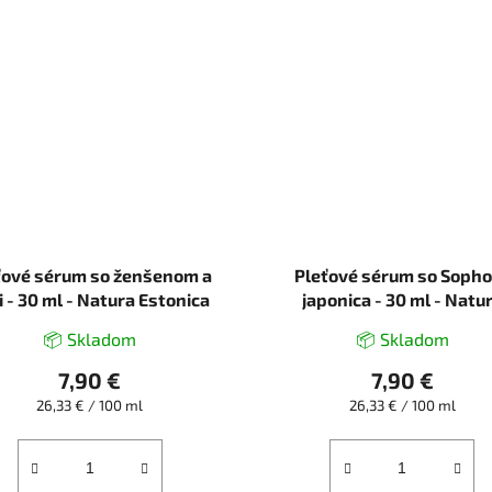
ťové sérum so ženšenom a
Pleťové sérum so Sopho
i - 30 ml - Natura Estonica
japonica - 30 ml - Natu
Estonica
📦 Skladom
📦 Skladom
7,90 €
7,90 €
Jednotková
Jednotková
26,33 € / 100 ml
26,33 € / 100 ml
cena:
cena: