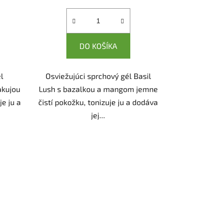
cena:
DO KOŠÍKA
l
Osviežujúci sprchový gél Basil
akujou
Lush s bazalkou a mangom jemne
je ju a
čistí pokožku, tonizuje ju a dodáva
jej...