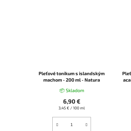
Pleťové tonikum s islandským
Ple
machom - 200 ml - Natura
aca
Estonica
📦 Skladom
6,90 €
Jednotková
3,45 € / 100 ml
cena: