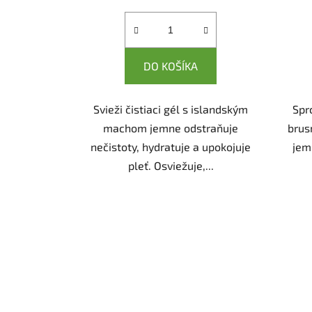
cena:
DO KOŠÍKA
Svieži čistiaci gél s islandským
Spr
machom jemne odstraňuje
brus
nečistoty, hydratuje a upokojuje
jemn
pleť. Osviežuje,...