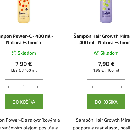
mpón Power-C - 400 ml -
Šampón Hair Growth Mirac
Natura Estonica
400 ml - Natura Estoni
📦 Skladom
📦 Skladom
7,90 €
7,90 €
Jednotková
Jednotková
1,98 € / 100 ml
1,98 € / 100 ml
cena:
cena:
DO KOŠÍKA
DO KOŠÍKA
n Power-C s rakytníkovým a
Šampón Hair Growth Mira
rančovým olejom posilňuje
podporuje rast vlasov, posi