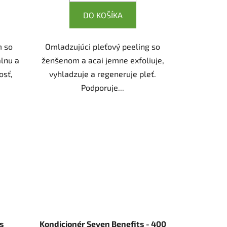
DO KOŠÍKA
m so
Omladzujúci pleťový peeling so
lnu a
ženšenom a acai jemne exfoliuje,
osť,
vyhladzuje a regeneruje pleť.
Podporuje...
 s
Kondicionér Seven Benefits - 400