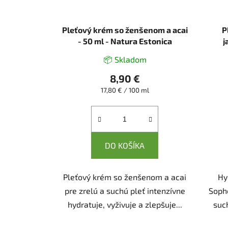
Pleťový krém so ženšenom a acai
P
- 50 ml - Natura Estonica
j
📦 Skladom
8,90 €
Jednotková
17,80 € / 100 ml
cena:
DO KOŠÍKA
Pleťový krém so ženšenom a acai
Hy
pre zrelú a suchú pleť intenzívne
Soph
hydratuje, vyživuje a zlepšuje...
such