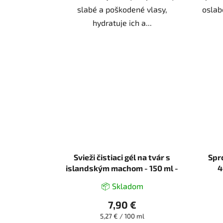
slabé a poškodené vlasy,
oslab
hydratuje ich a...
Svieži čistiaci gél na tvár s
Spr
islandským machom - 150 ml -
4
Natura Estonica
📦 Skladom
7,90 €
Jednotková
5,27 € / 100 ml