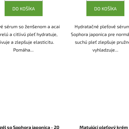
DO KOŠÍKA
DO KOŠÍKA
vé sérum so ženšenom a acai
Hydratačné pleťové séru
relú a citlivú pleť hydratuje,
Sophora japonica pre normá
ivuje a zlepšuje elasticitu.
suchú pleť zlepšuje pružn
Pomáha...
vyhladzuje...
gél so Sophora japonica - 20
Matujúci pleťový krém