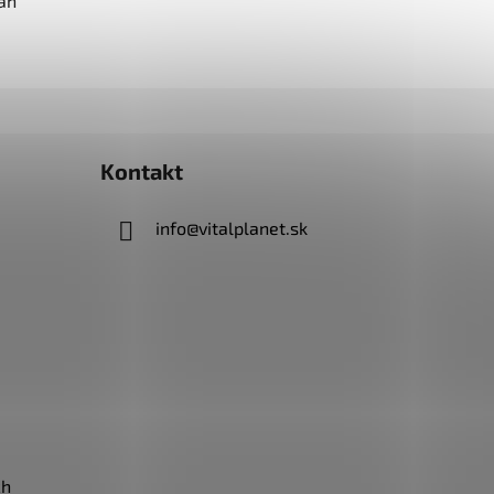
an
Kontakt
info
@
vitalplanet.sk
ch