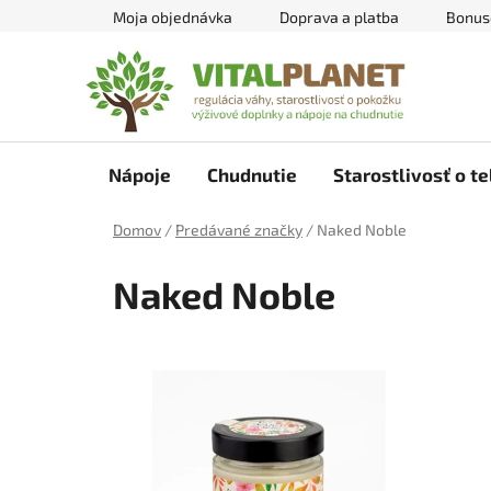
Prejsť
Moja objednávka
Doprava a platba
Bonus
na
obsah
Nápoje
Chudnutie
Starostlivosť o te
Domov
/
Predávané značky
/
Naked Noble
Naked Noble
V
ý
p
i
s