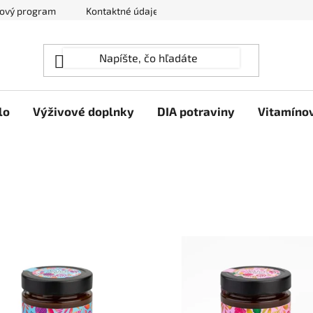
ový program
Kontaktné údaje
Hodnotenie obchodu
lo
Výživové doplnky
DIA potraviny
Vitamíno