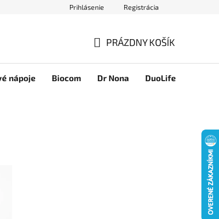
Prihlásenie
Registrácia
Novinky
Ako nakupovať
Obchodné podmienky
Podmie
PRÁZDNY KOŠÍK
NÁKUPNÝ
KOŠÍK
vé nápoje
Biocom
Dr Nona
DuoLife
Foreve