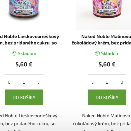
d Noble Lieskovoorieškový
Naked Noble Malinovo
m, bez pridaného cukru, so
čokoládový krém, bez prid
ladidlom, vegan (200g)
cukru, so sladidlom, ve
📦 Skladom
📦 Skladom
(200g)
5,60 €
5,60 €
DO KOŠÍKA
DO KOŠÍKA
d Noble Lieskovoorieškový
Naked Noble Malinovo
m, bez pridaného cukru, so
čokoládový krém, bez prid