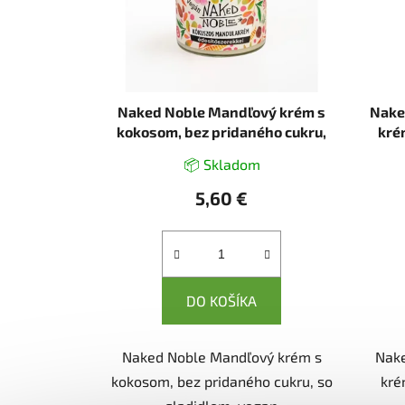
p
r
o
d
u
Naked Noble Mandľový krém s
Nake
k
kokosom, bez pridaného cukru,
kré
so sladidlom, vegan (200g)
s
t
📦 Skladom
o
5,60 €
v
DO KOŠÍKA
Naked Noble Mandľový krém s
Nake
kokosom, bez pridaného cukru, so
kré