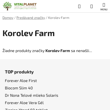
Prejsť
Hľadať
NÁKUP
na
obsah
KOŠÍK
Domov
/
Predávané značky
/
Korolev Farm
Korolev Farm
Žiadne produkty značky
Korolev Farm
sa nenašli...
Z
á
TOP produkty
p
ä
Forever Aloe First
t
Biocom Slim 40
i
Dr Nona Telové mlieko Solaris
e
Forever Aloe Vera Gél
Zinzino Xtend 60 tabliet