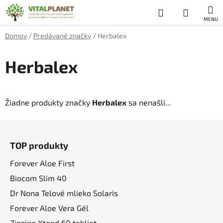
Prejsť
Hľadať
NÁKUP
na
obsah
KOŠÍK
Domov
/
Predávané značky
/
Herbalex
Herbalex
Žiadne produkty značky
Herbalex
sa nenašli...
Z
á
TOP produkty
p
ä
Forever Aloe First
t
Biocom Slim 40
i
Dr Nona Telové mlieko Solaris
e
Forever Aloe Vera Gél
Zinzino Xtend 60 tabliet