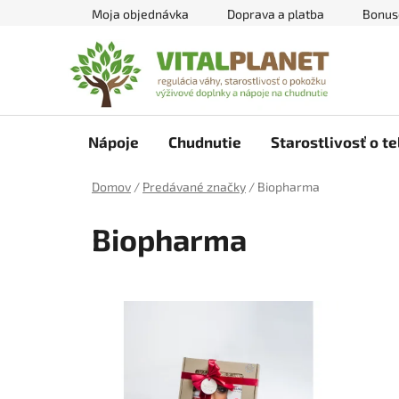
Prejsť
Moja objednávka
Doprava a platba
Bonus
na
obsah
Nápoje
Chudnutie
Starostlivosť o te
Domov
/
Predávané značky
/
Biopharma
Biopharma
V
ý
p
i
s