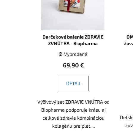
p
r
o
d
u
Darčekové balenie ZDRAVIE
OM
k
ZVNÚTRA - Biopharma
žuv
t
🚫 Vypredané
o
69,90 €
v
DETAIL
Výživový set ZDRAVIE VNÚTRA od
Biopharma podporuje krásu aj
Detsk
celkové zdravie kombináciou
žuv
kolagénu pre pleť,...