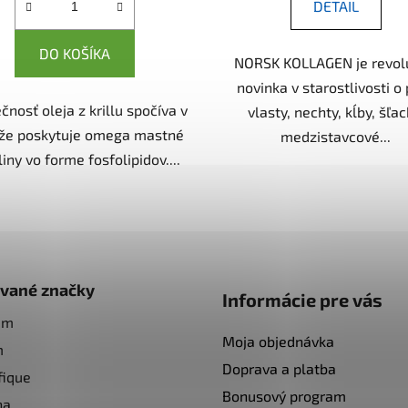
DETAIL
DO KOŠÍKA
NORSK KOLLAGEN je revol
novinka v starostlivosti o 
čnosť oleja z krillu spočíva v
vlasty, nechty, kĺby, šľac
 že poskytuje omega mastné
medzistavcové...
iny vo forme fosfolipidov....
O
v
l
á
d
vané značky
Informácie pre vás
a
am
c
Moja objednávka
i
m
e
Doprava a platba
fique
p
Bonusový program
na