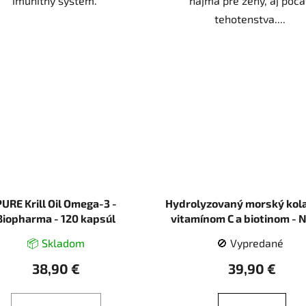
imunitný systém.
najmä pre ženy, aj poča
tehotenstva....
PURE Krill Oil Omega-3 -
Hydrolyzovaný morský kol
Biopharma - 120 kapsúl
vitamínom C a biotinom - 
Kollagen - Biopharma - 25
📦 Skladom
🚫 Vypredané
38,90 €
39,90 €