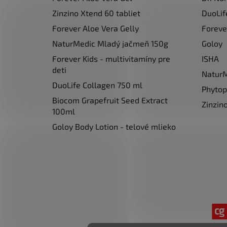
Zinzino Xtend 60 tabliet
DuoLif
Forever Aloe Vera Gelly
Foreve
NaturMedic Mladý jačmeň 150g
Goloy
Forever Kids - multivitamíny pre
ISHA
deti
Natur
DuoLife Collagen 750 ml
Phyto
Biocom Grapefruit Seed Extract
Zinzin
100ml
Goloy Body Lotion - telové mlieko