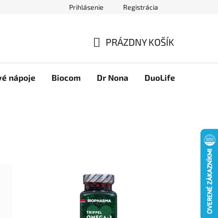
Prihlásenie
Registrácia
Novinky
Ako nakupovať
Obchodné podmienky
Podmie
PRÁZDNY KOŠÍK
NÁKUPNÝ
KOŠÍK
vé nápoje
Biocom
Dr Nona
DuoLife
Foreve