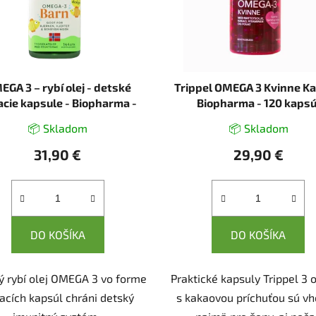
EGA 3 – rybí olej - detské
Trippel OMEGA 3 Kvinne Ka
acie kapsule - Biopharma -
Biopharma - 120 kapsú
144 kapsúl
📦 Skladom
📦 Skladom
31,90 €
29,90 €
DO KOŠÍKA
DO KOŠÍKA
ý rybí olej OMEGA 3 vo forme
Praktické kapsuly Trippel 3
acích kapsúl chráni detský
s kakaovou príchuťou sú v