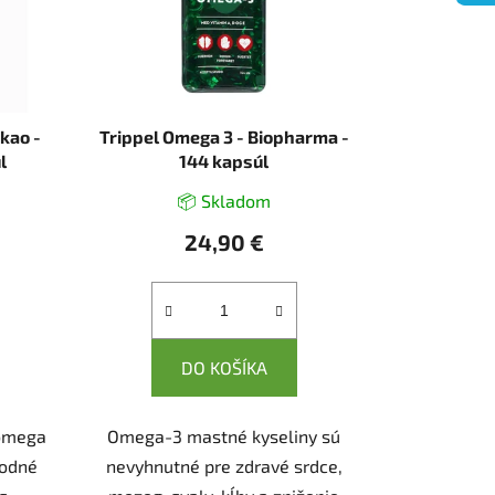
kao -
Trippel Omega 3 - Biopharma -
l
144 kapsúl
📦 Skladom
24,90 €
DO KOŠÍKA
 omega
Omega-3 mastné kyseliny sú
hodné
nevyhnutné pre zdravé srdce,