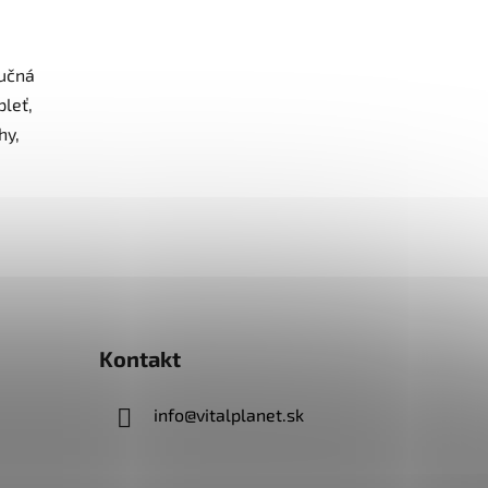
učná
pleť,
hy,
Kontakt
info
@
vitalplanet.sk