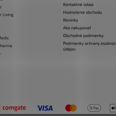
r
Kontaktné údaje
v
e
k
Hodnotenie obchodu
r Living
y
Novinky
v
Ako nakupovať
ý
p
Obchodné podmienky
Medic
i
Podmienky ochrany osobný
pharma
s
údajov
u
o