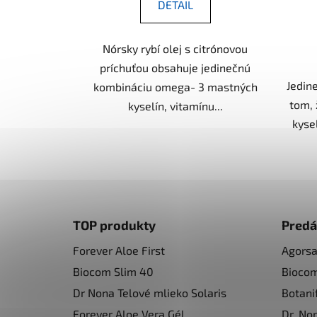
DETAIL
Nórsky rybí olej s citrónovou
príchuťou obsahuje jedinečnú
Jedine
kombináciu omega- 3 mastných
tom,
kyselín, vitamínu...
kysel
Z
á
TOP produkty
Predá
p
Forever Aloe First
Agors
ä
Biocom Slim 40
Bioco
t
i
Dr Nona Telové mlieko Solaris
Botani
e
Forever Aloe Vera Gél
Dr. No