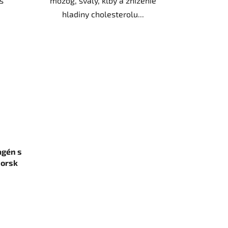
s
mozog, svaly, kĺby a zniženie
hladiny cholesterolu...
agén s
Norsk
x5 g