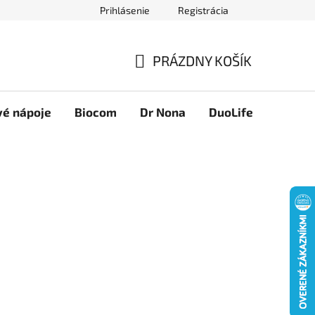
Prihlásenie
Registrácia
Novinky
Ako nakupovať
Obchodné podmienky
Podmie
PRÁZDNY KOŠÍK
NÁKUPNÝ
KOŠÍK
vé nápoje
Biocom
Dr Nona
DuoLife
Foreve