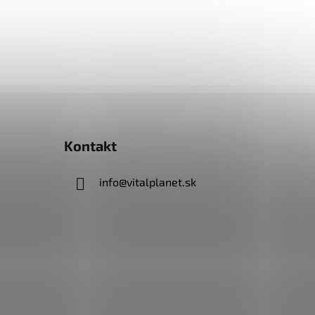
Kontakt
info
@
vitalplanet.sk