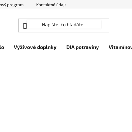
ový program
Kontaktné údaje
Hodnotenie obchodu
lo
Výživové doplnky
DIA potraviny
Vitamíno