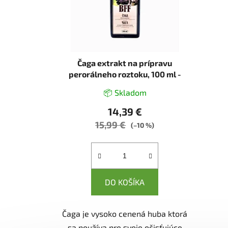
p
r
o
d
u
Čaga extrakt na prípravu
k
perorálneho roztoku, 100 ml -
BFF
t
📦 Skladom
o
14,39 €
v
15,99 €
(–10 %)
DO KOŠÍKA
Čaga je vysoko cenená huba ktorá
sa používa pre svoje očisťujúce