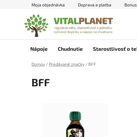
Prejsť
Moja objednávka
Doprava a platba
Bonus
na
obsah
Nápoje
Chudnutie
Starostlivosť o te
Domov
/
Predávané značky
/
BFF
BFF
V
ý
p
i
s