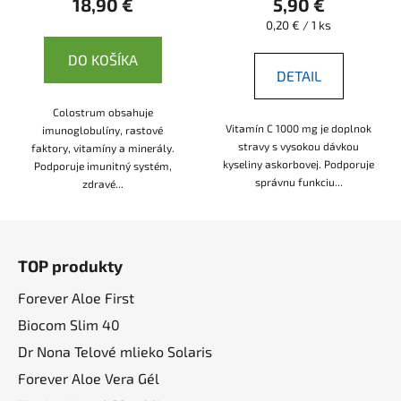
18,90 €
5,90 €
Jednotková
0,20 € / 1 ks
cena:
DO KOŠÍKA
DETAIL
Colostrum obsahuje
Vitamín C 1000 mg je doplnok
imunoglobulíny, rastové
stravy s vysokou dávkou
faktory, vitamíny a minerály.
kyseliny askorbovej. Podporuje
Podporuje imunitný systém,
správnu funkciu...
zdravé...
Z
á
TOP produkty
p
ä
Forever Aloe First
t
Biocom Slim 40
i
Dr Nona Telové mlieko Solaris
e
Forever Aloe Vera Gél