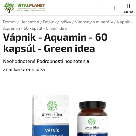
Prejsť
Hľadať
NÁKUP
na
obsah
KOŠÍK
Domov
/
Herbatica
/
Doplnky výživy
/
Vitamíny a minerály
/
Vápnik -
Aquamin - 60 kapsúl - Green idea
Vápnik - Aquamin - 60
kapsúl - Green idea
Priemerné
Neohodnotené
Podrobnosti hodnotenia
hodnotenie
Značka:
Green idea
produktu
je
0,0
z
5
hviezdičiek.