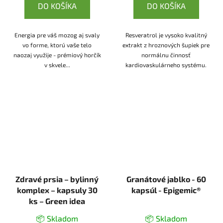
DO KOŠÍKA
DO KOŠÍKA
Energia pre váš mozog aj svaly
Resveratrol je vysoko kvalitný
vo forme, ktorú vaše telo
extrakt z hroznových šupiek pre
naozaj využije - prémiový horčík
normálnu činnosť
v skvele...
kardiovaskulárneho systému.
Zdravé prsia – bylinný
Granátové jablko - 60
komplex – kapsuly 30
kapsúl - Epigemic®
ks – Green idea
📦 Skladom
📦 Skladom