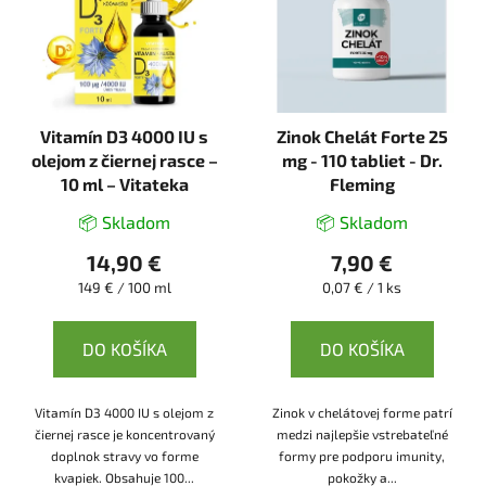
Vitamín D3 4000 IU s
Zinok Chelát Forte 25
olejom z čiernej rasce –
mg - 110 tabliet - Dr.
10 ml – Vitateka
Fleming
📦 Skladom
📦 Skladom
14,90 €
7,90 €
Jednotková
Jednotková
149 € / 100 ml
0,07 € / 1 ks
cena:
cena:
DO KOŠÍKA
DO KOŠÍKA
Vitamín D3 4000 IU s olejom z
Zinok v chelátovej forme patrí
čiernej rasce je koncentrovaný
medzi najlepšie vstrebateľné
doplnok stravy vo forme
formy pre podporu imunity,
kvapiek. Obsahuje 100...
pokožky a...