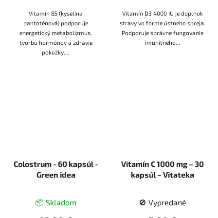
Vitamín B5 (kyselina
Vitamín D3 4000 IU je doplnok
pantoténová) podporuje
stravy vo forme ústneho spreja.
energetický metabolizmus,
Podporuje správne fungovanie
tvorbu hormónov a zdravie
imunitného...
pokožky....
Colostrum - 60 kapsúl -
Vitamín C 1000 mg – 30
Green idea
kapsúl – Vitateka
📦 Skladom
🚫 Vypredané