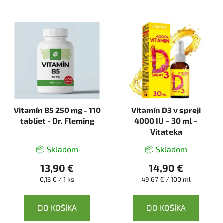
Vitamín B5 250 mg - 110
Vitamín D3 v spreji
tabliet - Dr. Fleming
4000 IU – 30 ml –
Vitateka
📦 Skladom
📦 Skladom
13,90 €
14,90 €
Jednotková
Jednotková
0,13 € / 1 ks
49,67 € / 100 ml
cena:
cena:
DO KOŠÍKA
DO KOŠÍKA