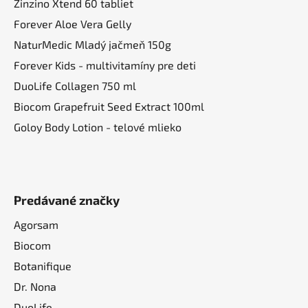
Zinzino Xtend 60 tabliet
Forever Aloe Vera Gelly
NaturMedic Mladý jačmeň 150g
Forever Kids - multivitamíny pre deti
DuoLife Collagen 750 ml
Biocom Grapefruit Seed Extract 100ml
Goloy Body Lotion - telové mlieko
Predávané značky
Agorsam
Biocom
Botanifique
Dr. Nona
DuoLife