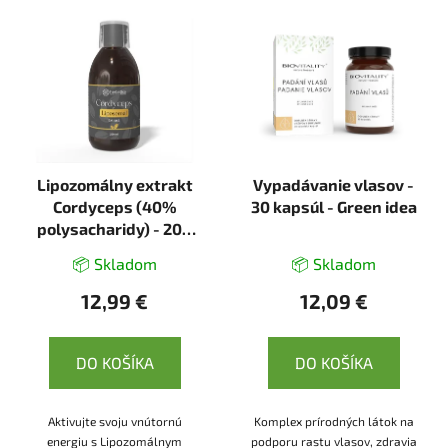
Lipozomálny extrakt
Vypadávanie vlasov -
Cordyceps (40%
30 kapsúl - Green idea
polysacharidy) - 200
ml - Herbatica
📦 Skladom
📦 Skladom
12,99 €
12,09 €
DO KOŠÍKA
DO KOŠÍKA
Aktivujte svoju vnútornú
Komplex prírodných látok na
energiu s Lipozomálnym
podporu rastu vlasov, zdravia