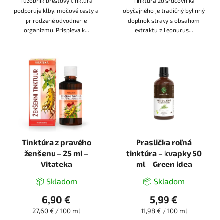
Túžobník brestový tinktúra
Tinktúra zo srdcovníka
podporuje kĺby, močové cesty a
obyčajného je tradičný bylinný
prirodzené odvodnenie
doplnok stravy s obsahom
organizmu. Prispieva k...
extraktu z Leonurus...
Tinktúra z pravého
Praslička roľná
ženšenu – 25 ml –
tinktúra – kvapky 50
Vitateka
ml – Green idea
📦 Skladom
📦 Skladom
6,90 €
5,99 €
Jednotková
Jednotková
27,60 € / 100 ml
11,98 € / 100 ml
cena:
cena: