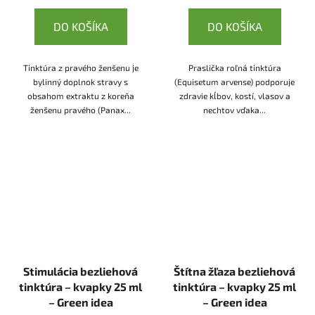
DO KOŠÍKA
DO KOŠÍKA
Tinktúra z pravého ženšenu je
Praslička roľná tinktúra
bylinný doplnok stravy s
(Equisetum arvense) podporuje
obsahom extraktu z koreňa
zdravie kĺbov, kostí, vlasov a
ženšenu pravého (Panax...
nechtov vďaka...
Stimulácia bezliehová
Štítna žľaza bezliehová
tinktúra – kvapky 25 ml
tinktúra – kvapky 25 ml
– Green idea
– Green idea