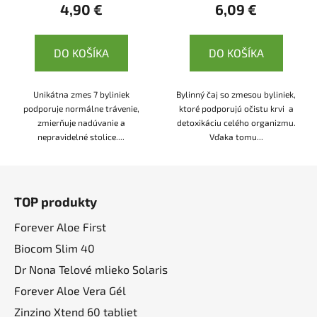
4,90 €
6,09 €
DO KOŠÍKA
DO KOŠÍKA
Unikátna zmes 7 byliniek
Bylinný čaj so zmesou byliniek,
podporuje normálne trávenie,
ktoré podporujú očistu krvi a
zmierňuje nadúvanie a
detoxikáciu celého organizmu.
nepravidelné stolice....
Vďaka tomu...
Z
á
TOP produkty
p
ä
Forever Aloe First
t
Biocom Slim 40
i
Dr Nona Telové mlieko Solaris
e
Forever Aloe Vera Gél
Zinzino Xtend 60 tabliet