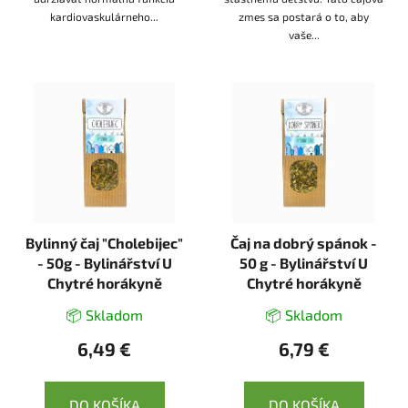
kardiovaskulárneho...
zmes sa postará o to, aby
vaše...
Bylinný čaj "Cholebijec"
Čaj na dobrý spánok -
- 50g - Bylinářství U
50 g - Bylinářství U
Chytré horákyně
Chytré horákyně
📦 Skladom
📦 Skladom
6,49 €
6,79 €
DO KOŠÍKA
DO KOŠÍKA