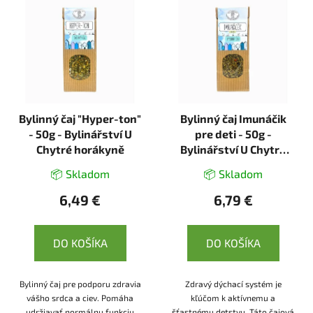
Bylinný čaj "Hyper-ton"
Bylinný čaj Imunáčik
- 50g - Bylinářství U
pre deti - 50g -
Chytré horákyně
Bylinářství U Chytré
horákyně
📦 Skladom
📦 Skladom
6,49 €
6,79 €
DO KOŠÍKA
DO KOŠÍKA
Bylinný čaj pre podporu zdravia
Zdravý dýchací systém je
vášho srdca a ciev. Pomáha
kľúčom k aktívnemu a
udržiavať normálnu funkciu
šťastnému detstvu. Táto čajová