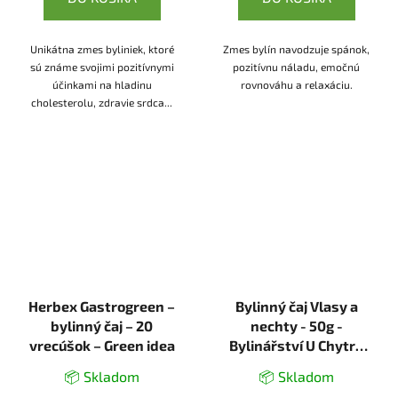
Unikátna zmes byliniek, ktoré
Zmes bylín navodzuje spánok,
sú známe svojimi pozitívnymi
pozitívnu náladu, emočnú
účinkami na hladinu
rovnováhu a relaxáciu.
cholesterolu, zdravie srdca...
Herbex Gastrogreen –
Bylinný čaj Vlasy a
bylinný čaj – 20
nechty - 50g -
vrecúšok – Green idea
Bylinářství U Chytré
horákyně
📦 Skladom
📦 Skladom