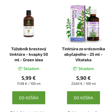
Túžobník brestový
Tinktúra zo srdcovníka
tinktúra – kvapky 50
obyčajného – 25 ml –
ml – Green idea
Vitateka
📦 Skladom
📦 Skladom
5,99 €
5,90 €
Jednotková
Jednotková
11,98 € / 100 ml
23,60 € / 100 ml
cena:
cena:
DO KOŠÍKA
DO KOŠÍKA