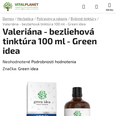
Prejsť
Hľadať
NÁKUP
na
obsah
KOŠÍK
Domov
/
Herbatica
/
Potraviny a nápoje
/
Bylinné tinktúry
/
Valeriána - bezliehová tinktúra 100 ml - Green idea
Valeriána - bezliehová
tinktúra 100 ml - Green
idea
Priemerné
Neohodnotené
Podrobnosti hodnotenia
hodnotenie
Značka:
Green idea
produktu
je
0,0
z
5
hviezdičiek.