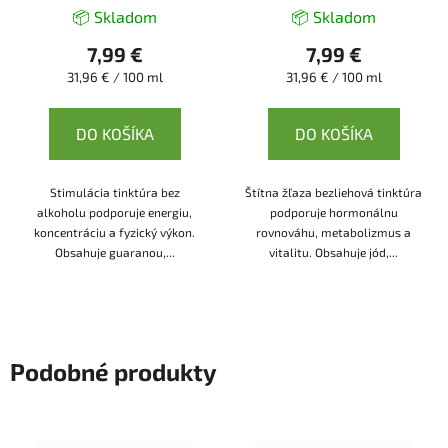
📦 Skladom
📦 Skladom
7,99 €
7,99 €
Jednotková
Jednotková
31,96 € / 100 ml
31,96 € / 100 ml
cena:
cena:
DO KOŠÍKA
DO KOŠÍKA
Stimulácia tinktúra bez
Štítna žľaza bezliehová tinktúra
alkoholu podporuje energiu,
podporuje hormonálnu
koncentráciu a fyzický výkon.
rovnováhu, metabolizmus a
Obsahuje guaranou,...
vitalitu. Obsahuje jód,...
Podobné produkty