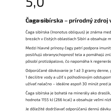
5,0
Priemerné
hodnotenie
Čaga sibírska – prírodný zdroj 
1 hodnotenie
produktu
je
5,0
Čaga sibírska (Inonotus obliquus) je známa medi
z
5
brezách v čistých oblastiach Sibíri a obsahuje 
hviezdičiek.
Medzi hlavné prínosy čagy patrí podpora imunit
posilňujú obranyschopnosť tela a pomáhajú znižo
pôsobí protizápalovo, čo napomáha k regenerác
Odporúčané dávkovanie je 1 až 3 gramy denne, p
1 decilitre vody a užiť s polhodinovým odstupom
užívať nalačno – ideálne aspoň 30 minút pred j
Čaga sibírska je bohatá na minerály ako draslí
hodnota 1155 kJ (266 kcal) a obsahuje veľmi níz
Je dôležité dodržiavať odporúčanú dennú dávku. 