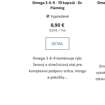
Omega 3-6-9 - 70 kapsúl - Dr.
Omeg
Fleming
🚫 Vypredané
8,90 €
Jednotková
0,13 € / 1 ks
cena:
DETAIL
Omega 3-6-9 kombinuje rybí,
ľanový a slnečnicový olej pre
Ome
komplexnú podporu srdca, mozgu
vyso
a pokožky....
zdrav