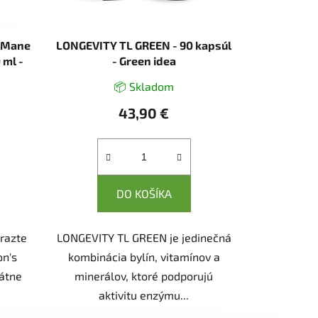
s Mane
LONGEVITY TL GREEN - 90 kapsúl
 ml -
- Green idea
📦 Skladom
43,90 €
DO KOŠÍKA
orazte
LONGEVITY TL GREEN je jedinečná
on's
kombinácia bylín, vitamínov a
kátne
minerálov, ktoré podporujú
aktivitu enzýmu...