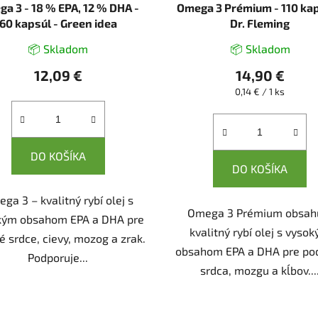
a 3 - 18 % EPA, 12 % DHA -
Omega 3 Prémium - 110 kap
60 kapsúl - Green idea
Dr. Fleming
📦 Skladom
📦 Skladom
12,09 €
14,90 €
Jednotková
0,14 € / 1 ks
cena:
DO KOŠÍKA
DO KOŠÍKA
ga 3 – kvalitný rybí olej s
Omega 3 Prémium obsah
kým obsahom EPA a DHA pre
Zľava
-5%
pre V
kvalitný rybí olej s vyso
é srdce, cievy, mozog a zrak.
zdravie...
obsahom EPA a DHA pre po
Podporuje...
srdca, mozgu a kĺbov...
Vyplňte Vašu e-mailovú adresu
a zašleme Vám kód pre upla
zľavy!