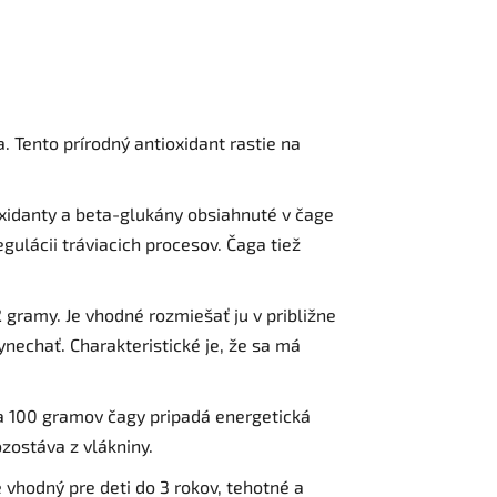
. Tento prírodný antioxidant rastie na
oxidanty a beta-glukány obsiahnuté v čage
gulácii tráviacich procesov. Čaga tiež
gramy. Je vhodné rozmiešať ju v približne
ynechať. Charakteristické je, že sa má
 Na 100 gramov čagy pripadá energetická
zostáva z vlákniny.
 vhodný pre deti do 3 rokov, tehotné a