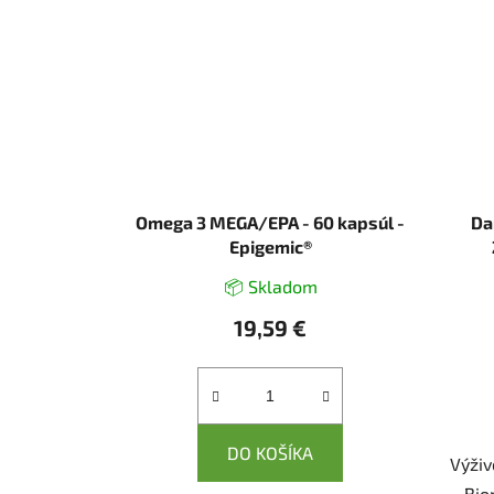
Omega 3 MEGA/EPA - 60 kapsúl -
Da
Epigemic®
📦 Skladom
19,59 €
DO KOŠÍKA
Výži
Bio