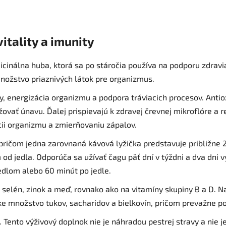
vitality a imunity
cinálna huba, ktorá sa po stáročia používa na podporu zdravia
množstvo priaznivých látok pre organizmus.
y, energizácia organizmu a podpora tráviacich procesov. Anti
vať únavu. Ďalej prispievajú k zdravej črevnej mikroflóre a re
ii organizmu a zmierňovaniu zápalov.
ričom jedna zarovnaná kávová lyžička predstavuje približne 2 
 od jedla. Odporúča sa užívať čagu päť dní v týždni a dva dni v
edlom alebo 60 minút po jedle.
k, selén, zinok a meď, rovnako ako na vitamíny skupiny B a D.
ke množstvo tukov, sacharidov a bielkovín, pričom prevažne po
Tento výživový doplnok nie je náhradou pestrej stravy a nie je