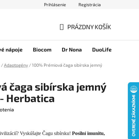
Prihlásenie
Registrácia
Novinky
Ako nakupovať
Obchodné podmienky
Podmie
PRÁZDNY KOŠÍK
NÁKUPNÝ
KOŠÍK
vé nápoje
Biocom
Dr Nona
DuoLife
Foreve
/
Adaptogény
/
100% Prémiová čaga sibírska jemný
 čaga sibírska jemný
- Herbatica
otenia
civilizácií? Vyskúšajte Čagu sibírsku!
Posilní imunitu,