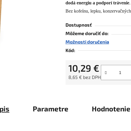
dodá energiu a podporí trávenie
5,0
z
Bez kofeínu, lepku, konzervačných 
5
Dostupnosť
hviezdičiek.
Môžeme doručiť do:
Možnosti doručenia
Kód:
10,29 €
8,65 € bez DPH
Jednotková cena:
pis
Parametre
Hodnotenie 