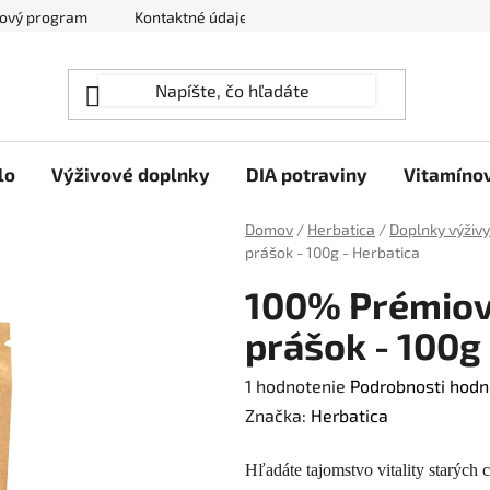
ový program
Kontaktné údaje
Hodnotenie obchodu
lo
Výživové doplnky
DIA potraviny
Vitamíno
Domov
/
Herbatica
/
Doplnky výživy
prášok - 100g - Herbatica
100% Prémiová
prášok - 100g 
Priemerné
1 hodnotenie
Podrobnosti hodn
hodnotenie
Značka:
Herbatica
produktu
Hľadáte tajomstvo vitality starých 
je