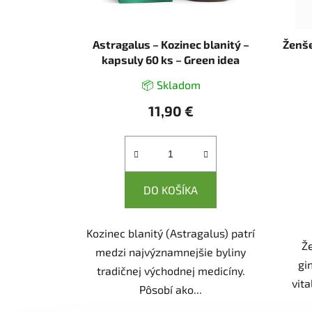
Astragalus – Kozinec blanitý –
Ženše
kapsuly 60 ks – Green idea
📦 Skladom
11,90 €
DO KOŠÍKA
Kozinec blanitý (Astragalus) patrí
Ž
medzi najvýznamnejšie byliny
gi
tradičnej východnej medicíny.
vita
Pôsobí ako...