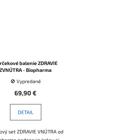
Zľavu je možné uplatniť len onli
CHCEM ZĽAVU NA PRVÝ N
rčekové balenie ZDRAVIE
ZVNÚTRA - Biopharma
🚫 Vypredané
69,90 €
DETAIL
vový set ZDRAVIE VNÚTRA od
pharma podporuje krásu aj