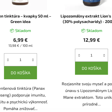
n tinktúra – kvapky 50 ml –
Lipozomálny extrakt Lion'
Green idea
(30% polysacharidy) - 200
Herbatica
📦 Skladom
📦 Skladom
6,99 €
12,99 €
Jednotková
13,98 € / 100 ml
cena:
DO KOŠÍKA
DO KOŠÍKA
Rozjasnite svoju myseľ a p
enšenová tinktúra (Panax
únavu s Lipozomálnym Li
nseng) podporuje imunitu,
Mane extraktom. Toto uni
litu a psychickú výkonnosť.
prírodné...
Pomáha znižovať...