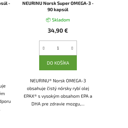
súl -
NEURINU Norsk Super OMEGA-3 -
90 kapsúl
📦 Skladom
34,90 €
DO KOŠÍKA
NEURINU® Norsk OMEGA-3
uje
obsahuje čistý nórsky rybí olej
aše
kým
EPAX® s vysokým obsahom EPA a
dporu
DHA pre zdravie mozgu,...
.
 nižšie
tnenie