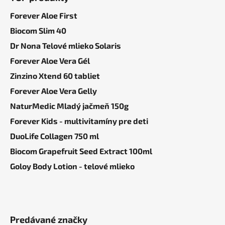
p
ä
Forever Aloe First
t
Biocom Slim 40
i
Dr Nona Telové mlieko Solaris
e
Forever Aloe Vera Gél
Zinzino Xtend 60 tabliet
Forever Aloe Vera Gelly
NaturMedic Mladý jačmeň 150g
Forever Kids - multivitamíny pre deti
DuoLife Collagen 750 ml
Biocom Grapefruit Seed Extract 100ml
Goloy Body Lotion - telové mlieko
Predávané značky