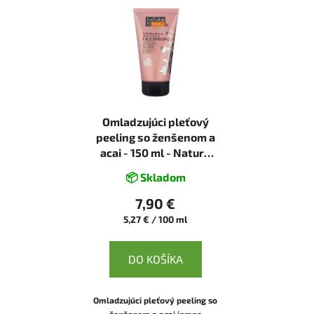
Omladzujúci pleťový
peeling so ženšenom a
acai - 150 ml - Natura
Estonica
📦 Skladom
7,90 €
Jednotková
5,27 € / 100 ml
cena:
DO KOŠÍKA
Omladzujúci pleťový peeling so
ženšenom a acai jemne