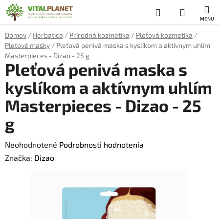
Prejsť
Hľadať
NÁKUP
na
obsah
KOŠÍK
Domov
/
Herbatica
/
Prírodná kozmetika
/
Pleťová kozmetika
/
Pleťové masky
/
Pleťová penivá maska ​​s kyslíkom a aktívnym uhlím
Masterpieces - Dizao - 25 g
Pleťová penivá maska ​​s
kyslíkom a aktívnym uhlím
Masterpieces - Dizao - 25
g
Priemerné
Neohodnotené
Podrobnosti hodnotenia
hodnotenie
Značka:
Dizao
produktu
je
0,0
z