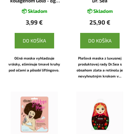
kolagénom Gold - 8g -
Dr. Sea
Dizao
📦 Skladom
📦 Skladom
3,99 €
25,90 €
DO KOŠÍKA
DO KOŠÍKA
Očná maska vyhladzuje
Pleťová maska z luxusnej
vrásky, eliminuje tmavé kruhy
produktovej rady Dr.Sea s
pod očami a pôsobí liftingovo.
obsahom zlata a retinolu je
nevyhnutným krokom v...