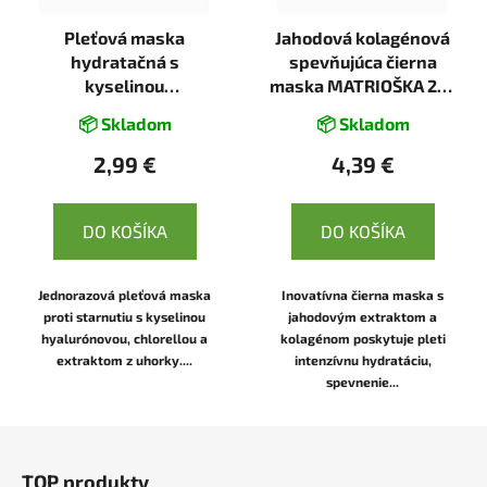
Pleťová maska
Jahodová kolagénová
hydratačná s
spevňujúca čierna
kyselinou
maska MATRIOŠKA 25g
hyalurónovou - 25g -
- Dizao
📦 Skladom
📦 Skladom
Dizao
2,99 €
4,39 €
DO KOŠÍKA
DO KOŠÍKA
Jednorazová pleťová maska
Inovatívna čierna maska s
proti starnutiu s kyselinou
jahodovým extraktom a
hyalurónovou, chlorellou a
kolagénom poskytuje pleti
extraktom z uhorky....
intenzívnu hydratáciu,
spevnenie...
Z
á
TOP produkty