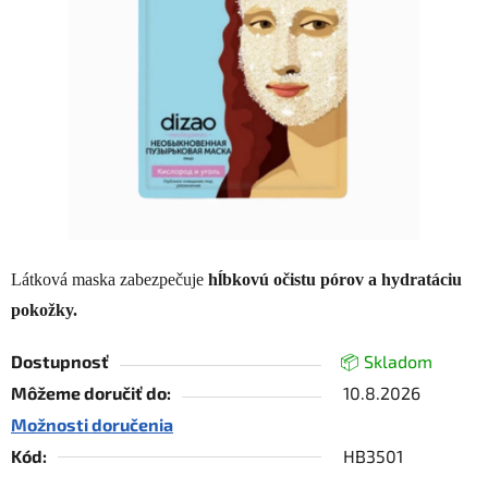
5
hviezdičiek.
Látková maska zabezpečuje
hĺbkovú očistu pórov a hydratáciu
pokožky.
Dostupnosť
📦 Skladom
Môžeme doručiť do:
10.8.2026
Možnosti doručenia
Kód:
HB3501