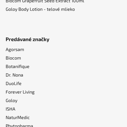
Biocom Grapefruit Seed Extract 100ml
Goloy Body Lotion - telové mlieko
Predávané značky
Agorsam
Biocom
Botanifique
Dr. Nona
DuoLife
Forever Living
Goloy
ISHA
NaturMedic
Phytopharma