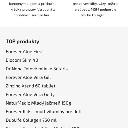
konopným olejom a príchuťou
pre zdravé kĺby, väzy, kožu a
králika pre psov. Vyrobená z
srsť psov. MSM podporuje
prírodných surovín bez...
tvorbu kolagénu,...
Z
á
TOP produkty
p
ä
Forever Aloe First
t
Biocom Slim 40
i
Dr Nona Telové mlieko Solaris
e
Forever Aloe Vera Gél
Zinzino Xtend 60 tabliet
Forever Aloe Vera Gelly
NaturMedic Mladý jačmeň 150g
Forever Kids - multivitamíny pre deti
DuoLife Collagen 750 ml