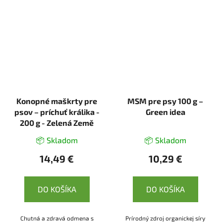
Konopné maškrty pre
MSM pre psy 100 g –
psov – príchuť králika -
Green idea
200 g - Zelená Země
📦 Skladom
📦 Skladom
14,49 €
10,29 €
DO KOŠÍKA
DO KOŠÍKA
Chutná a zdravá odmena s
Prírodný zdroj organickej síry