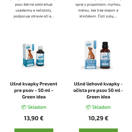
psov šetrne odstraňuje
sprej s propolisom, myrhou,
usadeniny a nečistoty,
mätou, tea tree olejom a
podporuje zdravie očí a...
klinčekom. Čistí zuby,...
Ušné kvapky Prevent
Ušné liehové kvapky -
pre psov – 50 ml –
očista pre psov 50 ml -
Green idea
Green idea
📦 Skladom
📦 Skladom
13,90 €
10,29 €