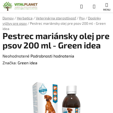
Prejsť
Hľadať
NÁKUP
na
obsah
KOŠÍK
Domov
/
Herbatica
/
Veterinárna starostlivosť
/
Psy
/
Doplnky
výživy pre psov
/
Pestrec mariánsky olej pre psov 200 ml - Green
idea
Pestrec mariánsky olej pre
psov 200 ml - Green idea
Priemerné
Neohodnotené
Podrobnosti hodnotenia
hodnotenie
Značka:
Green idea
produktu
je
0,0
z
5
hviezdičiek.