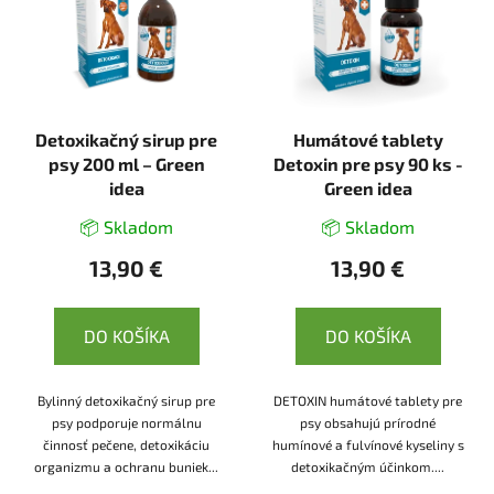
Detoxikačný sirup pre
Humátové tablety
psy 200 ml – Green
Detoxin pre psy 90 ks -
idea
Green idea
📦 Skladom
📦 Skladom
13,90 €
13,90 €
DO KOŠÍKA
DO KOŠÍKA
Bylinný detoxikačný sirup pre
DETOXIN humátové tablety pre
psy podporuje normálnu
psy obsahujú prírodné
činnosť pečene, detoxikáciu
humínové a fulvínové kyseliny s
organizmu a ochranu buniek...
detoxikačným účinkom....