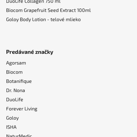
DuoLife Collagen 750 ml
i
Biocom Grapefruit Seed Extract 100ml
s
u
Goloy Body Lotion - telové mlieko
Predávané značky
Agorsam
Biocom
Botanifique
Dr. Nona
DuoLife
Forever Living
Goloy
ISHA
NaturMedic