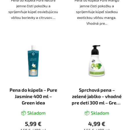
Pena do kúpeľa Pure Nature
Pena do kúpeľa Pure Mango
jemne čistí pokožku a
jemne čistí pokožku a
spríjemňuje kúpeľ osviežujúcou
spríjemňuje kúpeľ sladkou
vôňou borievky a citrusov....
exotickou vôňou manga.
Vhodná pre...
Pena do kúpeľa – Pure
Sprchová pena –
Jasmine 400 ml –
zelené jablko – vhodné
Green idea
pre deti 300 ml – Green
idea
📦 Skladom
📦 Skladom
5,99 €
4,99 €
Jednotková
Jednotková