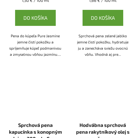
1,50 € / 100 ml
1,66 € / 100 ml
cena:
cena:
DO KOŠÍKA
DO KOŠÍKA
Pena do kúpeľa Pure Jasmine
Sprchová pena zelené jablko
jemne čistí pokožku a
jemne čistí pokožku, hydratuje
spríjemňuje kúpeľ podmanivou
ju a zanecháva sviežu ovocnú
a zmyselnou vôňou jazmínu....
vôňu. Vhodná aj pre...
Sprchová pena
Hodvábna sprchová
kapucínka s konopným
pena rakytníkový olej s