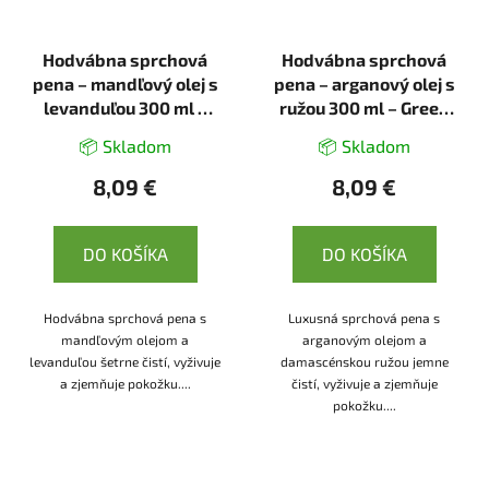
Hodvábna sprchová
Hodvábna sprchová
pena – mandľový olej s
pena – arganový olej s
levanduľou 300 ml –
ružou 300 ml – Green
Green idea
idea
📦 Skladom
📦 Skladom
8,09 €
8,09 €
DO KOŠÍKA
DO KOŠÍKA
Hodvábna sprchová pena s
Luxusná sprchová pena s
mandľovým olejom a
arganovým olejom a
levanduľou šetrne čistí, vyživuje
damascénskou ružou jemne
a zjemňuje pokožku....
čistí, vyživuje a zjemňuje
pokožku....