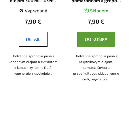
olejom 300 ml - Green
pomarančom a grepom
idea
300 ml - Green idea
🚫 Vypredané
📦 Skladom
7,90 €
7,90 €
DETAIL
DO KOŠÍKA
Hodvábna sprchová pena s
Hodvábna sprchová pena s
konopným olejom a extraktom
rakytníkovým olejom,
z kapucínky jemne čistí,
pomarančovou a
regeneruje a upokojuje...
grapefruitovou silicou jemne
čistí, regeneruje...