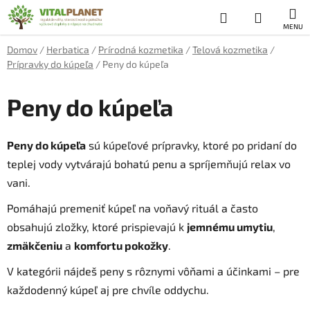
Prejsť
Hľadať
NÁKUP
na
obsah
KOŠÍK
Domov
/
Herbatica
/
Prírodná kozmetika
/
Telová kozmetika
/
Prípravky do kúpeľa
/
Peny do kúpeľa
Peny do kúpeľa
Peny do kúpeľa
sú kúpeľové prípravky, ktoré po pridaní do
teplej vody vytvárajú bohatú penu a spríjemňujú relax vo
vani.
Pomáhajú premeniť kúpeľ na voňavý rituál a často
obsahujú zložky, ktoré prispievajú k
jemnému umytiu
,
zmäkčeniu
a
komfortu pokožky
.
V kategórii nájdeš peny s rôznymi vôňami a účinkami – pre
každodenný kúpeľ aj pre chvíle oddychu.