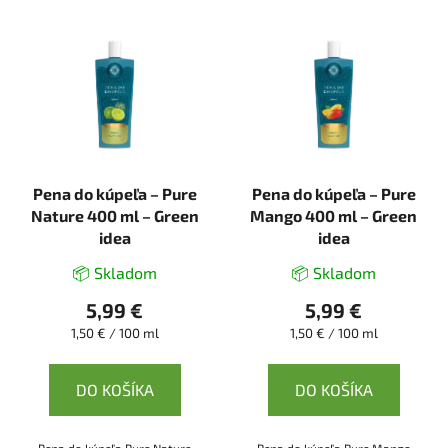
V
ý
p
i
s
p
r
Pena do kúpeľa – Pure
Pena do kúpeľa – Pure
o
Nature 400 ml – Green
Mango 400 ml – Green
d
idea
idea
u
k
📦 Skladom
📦 Skladom
t
5,99 €
5,99 €
o
Jednotková
Jednotková
1,50 € / 100 ml
1,50 € / 100 ml
v
cena:
cena:
DO KOŠÍKA
DO KOŠÍKA