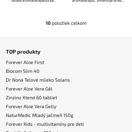
skvelé aromaterapeutické...
aromaterapiu, zmierňuje stres...
10
položiek celkom
O
v
l
Z
á
á
d
TOP produkty
p
a
ä
Forever Aloe First
c
t
i
Biocom Slim 40
i
e
Dr Nona Telové mlieko Solaris
p
e
Forever Aloe Vera Gél
r
v
Zinzino Xtend 60 tabliet
k
Forever Aloe Vera Gelly
y
NaturMedic Mladý jačmeň 150g
v
ý
Forever Kids - multivitamíny pre deti
p