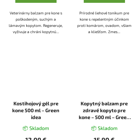
Veterinárny balzam pre kone s
Prírodné liehové tonikum pre
poškodeným, suchým a
kone s repelentným účinkom
lámavým kopytom. Regeneruje,
proti komárom, ovadom, všiam
vyživuje a chráni kopytnú...
a kliešťom. Zmes...
Kostihojový gél pre
Kopytný balzam pre
kone 500 ml – Green
zdravé kopyto pre
idea
kone – 500 ml – Green
idea
📦 Skladom
📦 Skladom
12,09 €
15,90 €