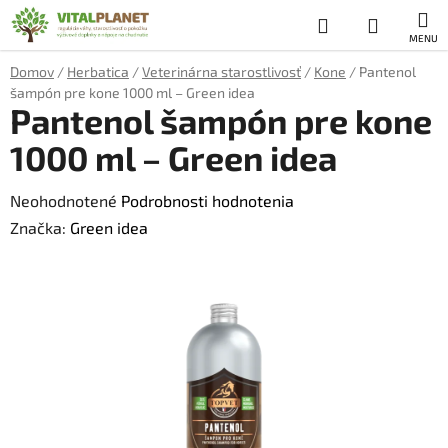
Prejsť
Hľadať
NÁKUP
na
obsah
KOŠÍK
Domov
/
Herbatica
/
Veterinárna starostlivosť
/
Kone
/
Pantenol
šampón pre kone 1000 ml – Green idea
Pantenol šampón pre kone
1000 ml – Green idea
Priemerné
Neohodnotené
Podrobnosti hodnotenia
hodnotenie
Značka:
Green idea
produktu
je
0,0
z
5
hviezdičiek.