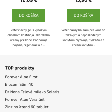
DO KOŠÍKA
DO KOŠÍKA
Veterinárny gél s vysokým
Veterinárny balzam pre kone so
obsahom kostihoja lekárskeho
zdravým a nepoškodeným
určený pre kone. Podporuje
kopytom. Vyživuje, hydratuje a
hojenie, regeneráciu a...
chráni kopytnú...
Z
á
TOP produkty
p
ä
Forever Aloe First
t
Biocom Slim 40
i
Dr Nona Telové mlieko Solaris
e
Forever Aloe Vera Gél
Zinzino Xtend 60 tabliet