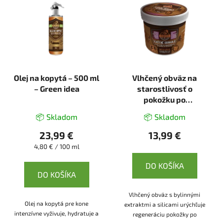
Olej na kopytá – 500 ml
Vlhčený obväz na
– Green idea
starostlivosť o
pokožku po
pomliaždeninách –
📦 Skladom
📦 Skladom
Green idea
23,99 €
13,99 €
Jednotková
4,80 € / 100 ml
cena:
DO KOŠÍKA
DO KOŠÍKA
Vlhčený obväz s bylinnými
Olej na kopytá pre kone
extraktmi a silicami urýchľuje
intenzívne vyživuje, hydratuje a
regeneráciu pokožky po