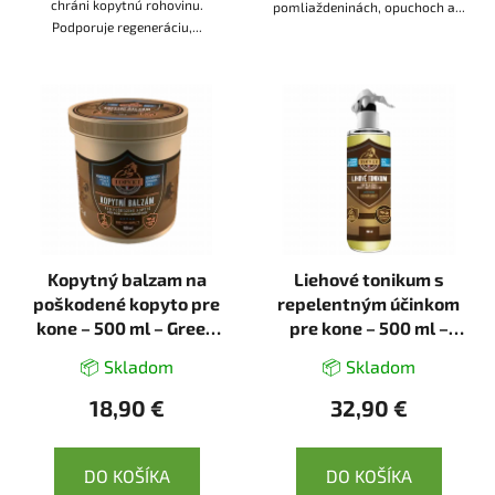
chráni kopytnú rohovinu.
pomliaždeninách, opuchoch a...
Podporuje regeneráciu,...
Kopytný balzam na
Liehové tonikum s
poškodené kopyto pre
repelentným účinkom
kone – 500 ml – Green
pre kone – 500 ml –
idea
Green idea
📦 Skladom
📦 Skladom
18,90 €
32,90 €
DO KOŠÍKA
DO KOŠÍKA