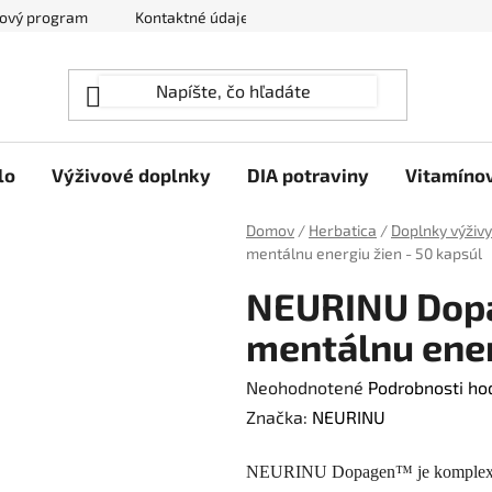
ový program
Kontaktné údaje
Hodnotenie obchodu
lo
Výživové doplnky
DIA potraviny
Vitamíno
Domov
/
Herbatica
/
Doplnky výživy
mentálnu energiu žien - 50 kapsúl
NEURINU Dopa
mentálnu ener
Priemerné
Neohodnotené
Podrobnosti ho
hodnotenie
Značka:
NEURINU
produktu
NEURINU Dopagen™ je komplexný 
je