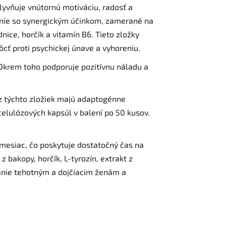
lyvňuje vnútornú motiváciu, radosť a
enie so synergickým účinkom, zamerané na
nice, horčík a vitamín B6. Tieto zložky
cť proti psychickej únave a vyhoreniu.
 Okrem toho podporuje pozitívnu náladu a
z týchto zložiek majú adaptogénne
 celulózových kapsúl v balení po 50 kusov.
mesiac, čo poskytuje dostatočný čas na
 bakopy, horčík, L-tyrozín, extrakt z
vanie tehotným a dojčiacim ženám a