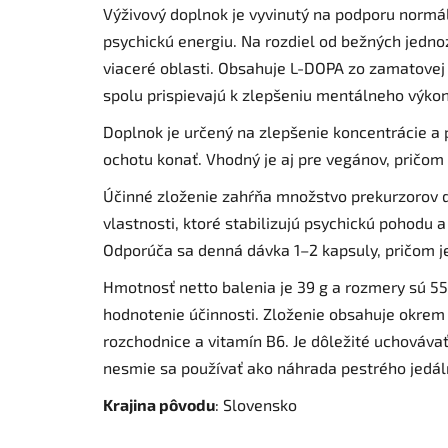
Výživový doplnok je vyvinutý na podporu normál
psychickú energiu. Na rozdiel od bežných jed
viaceré oblasti. Obsahuje L-DOPA zo zamatovej f
spolu prispievajú k zlepšeniu mentálneho výkon
Doplnok je určený na zlepšenie koncentrácie a 
ochotu konať. Vhodný je aj pre vegánov, pričom 
Účinné zloženie zahŕňa množstvo prekurzorov d
vlastnosti, ktoré stabilizujú psychickú pohodu 
Odporúča sa denná dávka 1–2 kapsuly, pričom j
Hmotnosť netto balenia je 39 g a rozmery sú 5
hodnotenie účinnosti. Zloženie obsahuje okrem in
rozchodnice a vitamín B6. Je dôležité uchováv
nesmie sa používať ako náhrada pestrého jedál
Krajina pôvodu
: Slovensko