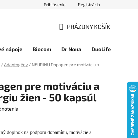
Prihlásenie
Registrácia
Novinky
Ako nakupovať
Obchodné podmienky
Podmie
PRÁZDNY KOŠÍK
NÁKUPNÝ
KOŠÍK
vé nápoje
Biocom
Dr Nona
DuoLife
Foreve
/
Adaptogény
/
NEURINU Dopagen pre motiváciu a
gen pre motiváciu a
giu žien - 50 kapsúl
dnotenia
doplnok na podporu dopamínu, motivácie a