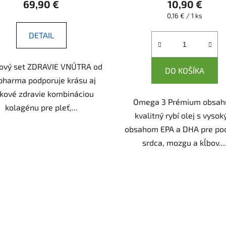
69,90 €
10,90 €
Jednotková
0,16 € / 1 ks
cena:
DETAIL
vový set ZDRAVIE VNÚTRA od
DO KOŠÍKA
pharma podporuje krásu aj
lkové zdravie kombináciou
Omega 3 Prémium obsah
kolagénu pre pleť,...
kvalitný rybí olej s vyso
obsahom EPA a DHA pre po
srdca, mozgu a kĺbov...