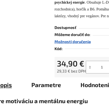
psychickej energie
. Obsahuje L-D
0,0
z
rozchodnica), horčík a B6. Pomáha
5
laktózy, vhodný pre vegánov. Pre ná
hviezdičiek.
Dostupnosť
Môžeme doručiť do:
Možnosti doručenia
Kód:
34,90 €
29,33 € bez DPH
Jednotková cena:
opis
Parametre
Hodnoten
e motiváciu a mentálnu energiu