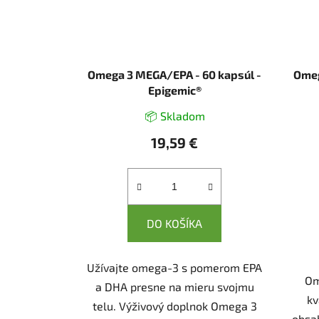
Omega 3 MEGA/EPA - 60 kapsúl -
Omeg
Epigemic®
📦 Skladom
19,59 €
DO KOŠÍKA
Užívajte omega-3 s pomerom EPA
Om
a DHA presne na mieru svojmu
kv
telu. Výživový doplnok Omega 3
obsa