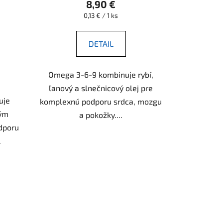
8,90 €
Jednotková
0,13 € / 1 ks
cena:
DETAIL
Omega 3-6-9 kombinuje rybí,
ľanový a slnečnicový olej pre
uje
komplexnú podporu srdca, mozgu
kým
a pokožky....
dporu
.