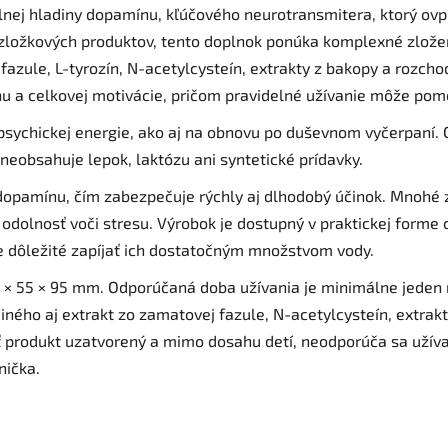
nej hladiny dopamínu, kľúčového neurotransmitera, ktorý ovp
nozložkových produktov, tento doplnok ponúka komplexné zlož
azule, L-tyrozín, N-acetylcysteín, extrakty z bakopy a rozchod
u a celkovej motivácie, pričom pravidelné užívanie môže pomô
psychickej energie, ako aj na obnovu po duševnom vyčerpaní.
neobsahuje lepok, laktózu ani syntetické prídavky.
opamínu, čím zabezpečuje rýchly aj dlhodobý účinok. Mnohé 
a odolnosť voči stresu. Výrobok je dostupný v praktickej forme
e dôležité zapíjať ich dostatočným množstvom vody.
5 × 55 × 95 mm. Odporúčaná doba užívania je minimálne jeden 
ého aj extrakt zo zamatovej fazule, N-acetylcysteín, extrakt z
ať produkt uzatvorený a mimo dosahu detí, neodporúča sa uží
nička.