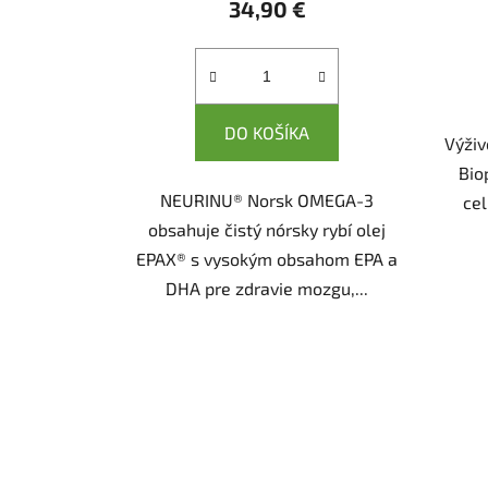
34,90 €
DO KOŠÍKA
Výži
Bio
NEURINU® Norsk OMEGA-3
ce
obsahuje čistý nórsky rybí olej
EPAX® s vysokým obsahom EPA a
DHA pre zdravie mozgu,...