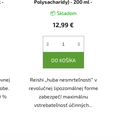
 -
Polysacharidy) - 200 ml -
Herbatica
📦 Skladom
12,99 €
DO KOŠÍKA
ovnej
Reishi „huba nesmrteľnosti“ v
obe.
revolučnej lipozomálnej forme
0 %
zabezpečí maximálnu
vstrebateľnosť účinných...