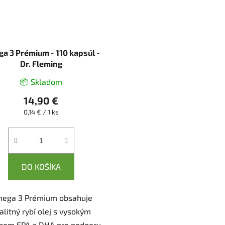
a 3 Prémium - 110 kapsúl -
Dr. Fleming
📦 Skladom
14,90 €
Jednotková
0,14 € / 1 ks
cena:
DO KOŠÍKA
ega 3 Prémium obsahuje
alitný rybí olej s vysokým
hom EPA a DHA pre podporu