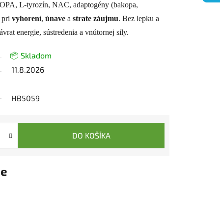
OPA, L-tyrozín, NAC, adaptogény (bakopa,
 pri
vyhorení
,
únave
a
strate
záujmu
. Bez lepku a
vrat energie, sústredenia a vnútornej sily.
📦 Skladom
11.8.2026
HB5059
DO KOŠÍKA
ie