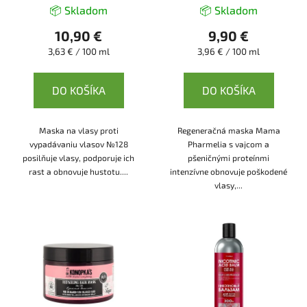
vlasov - 300 ml - Dr.
250 ml - Mama
k
📦 Skladom
📦 Skladom
Konopka's
Pharmelia
t
10,90 €
9,90 €
o
Jednotková
Jednotková
3,63 € / 100 ml
3,96 € / 100 ml
v
cena:
cena:
DO KOŠÍKA
DO KOŠÍKA
Maska na vlasy proti
Regeneračná maska Mama
vypadávaniu vlasov №128
Pharmelia s vajcom a
posilňuje vlasy, podporuje ich
pšeničnými proteínmi
rast a obnovuje hustotu....
intenzívne obnovuje poškodené
vlasy,...