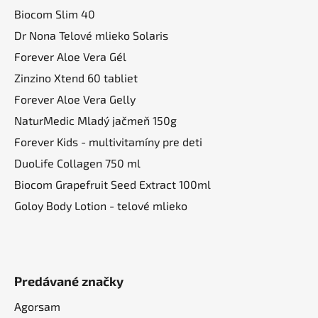
t
i
Biocom Slim 40
i
e
Dr Nona Telové mlieko Solaris
p
e
Forever Aloe Vera Gél
r
v
Zinzino Xtend 60 tabliet
k
Forever Aloe Vera Gelly
y
NaturMedic Mladý jačmeň 150g
v
ý
Forever Kids - multivitamíny pre deti
p
DuoLife Collagen 750 ml
i
Biocom Grapefruit Seed Extract 100ml
s
u
Goloy Body Lotion - telové mlieko
Predávané značky
Agorsam