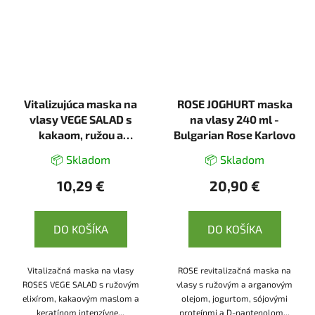
Vitalizujúca maska na
ROSE JOGHURT maska
vlasy VEGE SALAD s
na vlasy 240 ml -
kakaom, ružou a
Bulgarian Rose Karlovo
keratínom 350 ml -
📦 Skladom
📦 Skladom
NATURE OF AGIVA
10,29 €
20,90 €
DO KOŠÍKA
DO KOŠÍKA
Vitalizačná maska na vlasy
ROSE revitalizačná maska na
ROSES VEGE SALAD s ružovým
vlasy s ružovým a arganovým
elixírom, kakaovým maslom a
olejom, jogurtom, sójovými
keratínom intenzívne...
proteínmi a D-pantenolom...