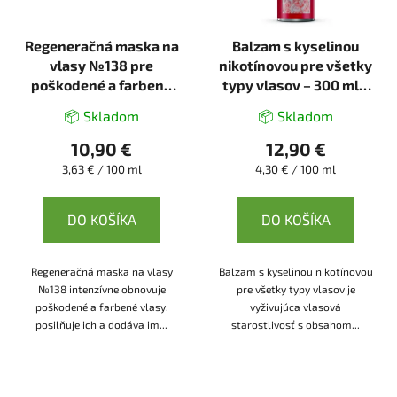
Regeneračná maska na
Balzam s kyselinou
vlasy №138 pre
nikotínovou pre všetky
poškodené a farbené
typy vlasov – 300 ml –
vlasy - 300 ml - Dr.
Vitateka
📦 Skladom
📦 Skladom
Konopka's
10,90 €
12,90 €
Jednotková
Jednotková
3,63 € / 100 ml
4,30 € / 100 ml
cena:
cena:
DO KOŠÍKA
DO KOŠÍKA
Regeneračná maska na vlasy
Balzam s kyselinou nikotínovou
№138 intenzívne obnovuje
pre všetky typy vlasov je
poškodené a farbené vlasy,
vyživujúca vlasová
posilňuje ich a dodáva im...
starostlivosť s obsahom...