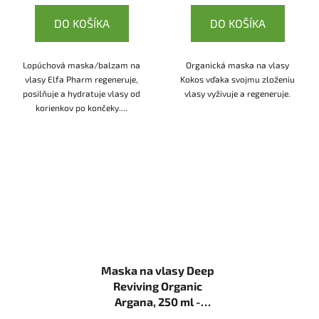
DO KOŠÍKA
DO KOŠÍKA
Lopúchová maska/balzam na
Organická maska na vlasy
vlasy Elfa Pharm regeneruje,
Kokos vďaka svojmu zloženiu
posilňuje a hydratuje vlasy od
vlasy vyživuje a regeneruje.
korienkov po končeky....
Maska na vlasy Deep
Reviving Organic
Argana, 250 ml -
Ecolatier