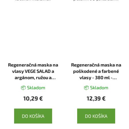
Regeneračná maska na
Regeneračná maska na
vlasy VEGE SALAD a
poškodené a farbené
argánom, ružou a
vlasy - 380 ml -
keratínom 350 ml -
Ecolatier
📦 Skladom
📦 Skladom
NATURE OF AGIVA
10,29 €
12,39 €
DO KOŠÍKA
DO KOŠÍKA