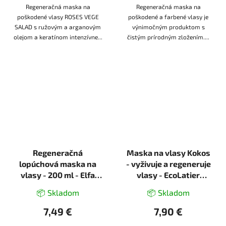
Regeneračná maska na
Regeneračná maska na
poškodené vlasy ROSES VEGE
poškodené a farbené vlasy je
SALAD s ružovým a arganovým
výnimočným produktom s
olejom a keratínom intenzívne...
čistým prírodným zložením....
Regeneračná
Maska na vlasy Kokos
lopúchová maska na
- vyživuje a regeneruje
vlasy - 200 ml - Elfa
vlasy - EcoLatier
Pharm
Organic - 250ml
📦 Skladom
📦 Skladom
7,49 €
7,90 €