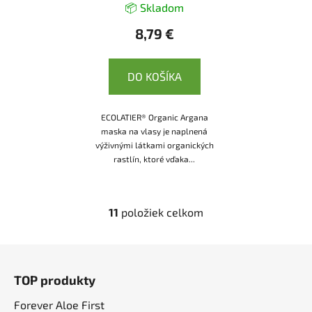
📦 Skladom
8,79 €
DO KOŠÍKA
ECOLATIER® Organic Argana
maska na vlasy je naplnená
výživnými látkami organických
rastlín, ktoré vďaka...
11
položiek celkom
O
v
l
Z
á
á
d
TOP produkty
p
a
ä
Forever Aloe First
c