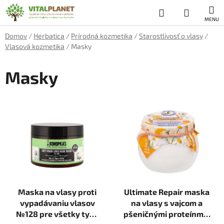
Prejsť
Hľadať
NÁKUP
na
obsah
KOŠÍK
Domov
/
Herbatica
/
Prírodná kozmetika
/
Starostlivosť o vlasy
/
Vlasová kozmetika
/
Masky
Masky
V
ý
p
i
s
p
r
Maska na vlasy proti
Ultimate Repair maska
o
vypadávaniu vlasov
na vlasy s vajcom a
d
№128 pre všetky typy
pšeničnými proteínmi -
u