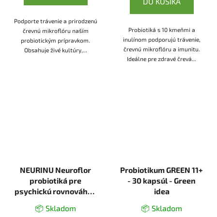
DO KOŠÍKA
Podporte trávenie a prirodzenú
Probiotiká s 10 kmeňmi a
črevnú mikroflóru naším
inulínom podporujú trávenie,
probiotickým prípravkom.
črevnú mikroflóru a imunitu.
Obsahuje živé kultúry,...
Ideálne pre zdravé črevá...
NEURINU Neuroflor
Probiotikum GREEN 11+
probiotiká pre
- 30 kapsúl - Green
psychickú rovnováhu -
idea
50 kapsúl
📦 Skladom
📦 Skladom