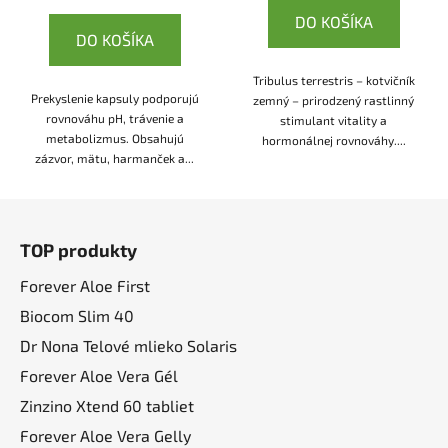
DO KOŠÍKA
DO KOŠÍKA
Tribulus terrestris – kotvičník
Prekyslenie kapsuly podporujú
zemný – prirodzený rastlinný
rovnováhu pH, trávenie a
stimulant vitality a
metabolizmus. Obsahujú
hormonálnej rovnováhy....
zázvor, mätu, harmanček a...
Z
á
TOP produkty
p
ä
Forever Aloe First
t
Biocom Slim 40
i
Dr Nona Telové mlieko Solaris
e
Forever Aloe Vera Gél
Zinzino Xtend 60 tabliet
Forever Aloe Vera Gelly