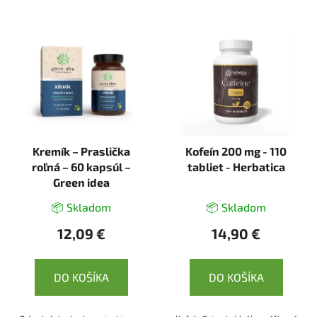
Kremík – Praslička
Kofeín 200 mg - 110
roľná – 60 kapsúl –
tabliet - Herbatica
Green idea
📦 Skladom
📦 Skladom
12,09 €
14,90 €
DO KOŠÍKA
DO KOŠÍKA