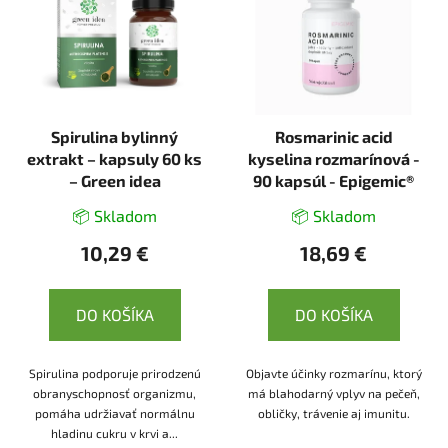
Spirulina bylinný
Rosmarinic acid
extrakt – kapsuly 60 ks
kyselina rozmarínová -
– Green idea
90 kapsúl - Epigemic®
📦 Skladom
📦 Skladom
10,29 €
18,69 €
DO KOŠÍKA
DO KOŠÍKA
Spirulina podporuje prirodzenú
Objavte účinky rozmarínu, ktorý
obranyschopnosť organizmu,
má blahodarný vplyv na pečeň,
pomáha udržiavať normálnu
obličky, trávenie aj imunitu.
hladinu cukru v krvi a...