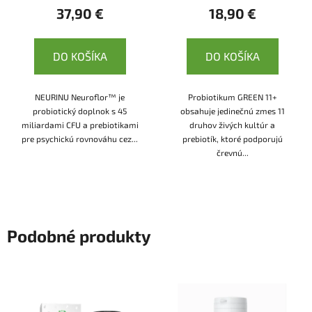
37,90 €
18,90 €
DO KOŠÍKA
DO KOŠÍKA
NEURINU Neuroflor™ je
Probiotikum GREEN 11+
probiotický doplnok s 45
obsahuje jedinečnú zmes 11
miliardami CFU a prebiotikami
druhov živých kultúr a
pre psychickú rovnováhu cez...
prebiotík, ktoré podporujú
črevnú...
Podobné produkty