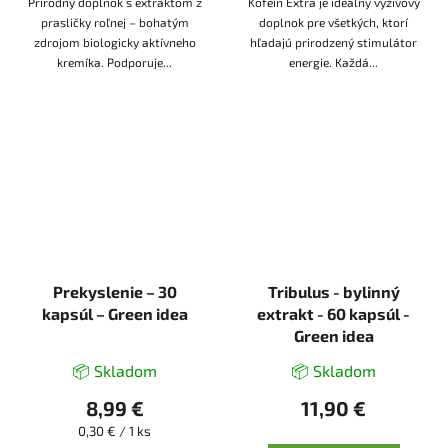
Prírodný doplnok s extraktom z
Kofeín Extra je ideálny výživový
prasličky roľnej – bohatým
doplnok pre všetkých, ktorí
zdrojom biologicky aktívneho
hľadajú prirodzený stimulátor
kremíka. Podporuje...
energie. Každá...
Prekyslenie – 30
Tribulus - bylinný
kapsúl – Green idea
extrakt - 60 kapsúl -
Green idea
📦 Skladom
📦 Skladom
8,99 €
11,90 €
Jednotková
0,30 € / 1 ks
cena: