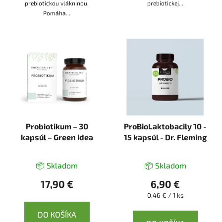
prebiotickou vlákninou.
prebiotickej...
Pomáha...
Probiotikum – 30
ProBioLaktobacily 10 -
kapsúl – Green idea
15 kapsúl - Dr. Fleming
📦 Skladom
📦 Skladom
17,90 €
6,90 €
Jednotková
0,46 € / 1 ks
cena:
DO KOŠÍKA