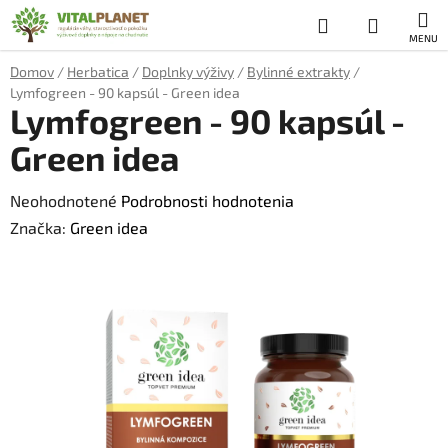
Prejsť
Hľadať
NÁKUP
na
obsah
KOŠÍK
Domov
/
Herbatica
/
Doplnky výživy
/
Bylinné extrakty
/
Lymfogreen - 90 kapsúl - Green idea
Lymfogreen - 90 kapsúl -
Green idea
Priemerné
Neohodnotené
Podrobnosti hodnotenia
hodnotenie
Značka:
Green idea
produktu
je
0,0
z
5
hviezdičiek.