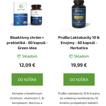
Bioaktívny chróm +
ProBio Laktobacily 10 &
prebiotiká - 60 kapsúl -
Enzýmy - 60 kapsúl -
Green idea
Herbatica
📦 Skladom
📦 Skladom
12,09 €
19,99 €
DO KOŠÍKA
DO KOŠÍKA
Komplex s bioaktívnym
ProBio Laktobacily 10 & Enzýmy
chrómom, vitamínom C, B-
sú unikátnou kombináciou 10
komplexom, škoricou a
kmeňov prospešných baktérií,