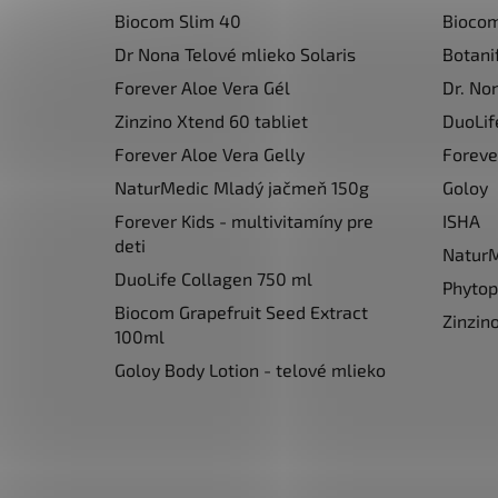
ä
Biocom Slim 40
Bioco
t
i
Dr Nona Telové mlieko Solaris
Botani
e
Forever Aloe Vera Gél
Dr. No
Zinzino Xtend 60 tabliet
DuoLif
Forever Aloe Vera Gelly
Foreve
NaturMedic Mladý jačmeň 150g
Goloy
Forever Kids - multivitamíny pre
ISHA
deti
Natur
DuoLife Collagen 750 ml
Phyto
Biocom Grapefruit Seed Extract
Zinzin
100ml
Goloy Body Lotion - telové mlieko