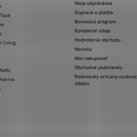
Moja objednávka
m
Doprava a platba
fique
Bonusový program
na
Kontaktné údaje
e
Hodnotenie obchodu
r Living
Novinky
Ako nakupovať
Obchodné podmienky
Medic
Podmienky ochrany osobný
pharma
údajov
o