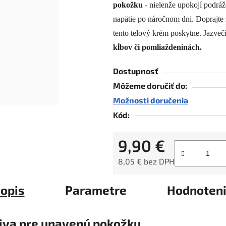
pokožku
- nielenže upokojí podráž
0,0
z
napätie po náročnom dni. Doprajte s
5
tento telový krém poskytne. Jazveč
hviezdičiek.
kĺbov či pomliaždeninách.
Dostupnosť
Môžeme doručiť do:
Možnosti doručenia
Kód:
9,90 €
8,05 € bez DPH
Jednotková cena:
opis
Parametre
Hodnoten
živa pre unavenú pokožku