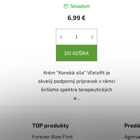
📦 Skladom
6,99 €
DO KOŠÍKA
Krém “Konská sila” Včelofit je
skvelý podporný prípravok v rámci
širšieho spektra terapeutických
a...
Z
á
TOP produkty
Predá
p
Forever Aloe First
Agors