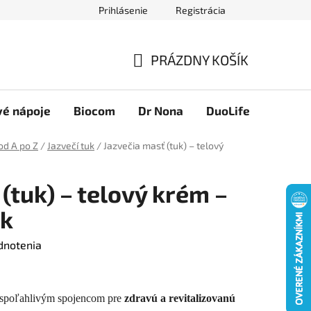
Prihlásenie
Registrácia
Novinky
Ako nakupovať
Obchodné podmienky
Podmie
PRÁZDNY KOŠÍK
NÁKUPNÝ
KOŠÍK
vé nápoje
Biocom
Dr Nona
DuoLife
Foreve
od A po Z
/
Jazvečí tuk
/
Jazvečia masť (tuk) – telový
(tuk) – telový krém –
ek
dnotenia
 spoľahlivým spojencom pre
zdravú a revitalizovanú