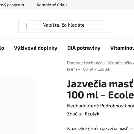
ový program
Kontaktné údaje
Hodnotenie obchodu
lo
Výživové doplnky
DIA potraviny
Vitamíno
Domov
/
Herbatica
/
Účinné zložky 
krém – 100 ml – Ecolek
Jazvečia masť 
100 ml – Ecol
Priemerné
Neohodnotené
Podrobnosti ho
hodnotenie
Značka:
Ecolek
produktu
Kozmetický krém jazvečia masť je
je