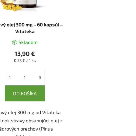
vý olej 300 mg – 60 kapsúl –
Vitateka
📦 Skladom
13,90 €
Jednotková
0,23 € / 1 ks
cena:
DO KOŠÍKA
ový olej 300 mg od Vitateka
lnok stravy obsahujúci olej z
édrových orechov (Pinus