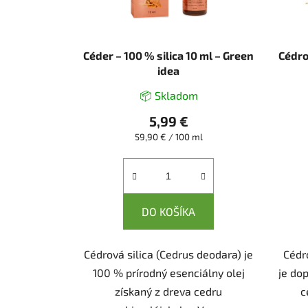
Céder – 100 % silica 10 ml – Green
Cédro
idea
📦 Skladom
5,99 €
Jednotková
59,90 € / 100 ml
cena:
DO KOŠÍKA
Cédrová silica (Cedrus deodara) je
Cédr
100 % prírodný esenciálny olej
je dop
získaný z dreva cedru
c