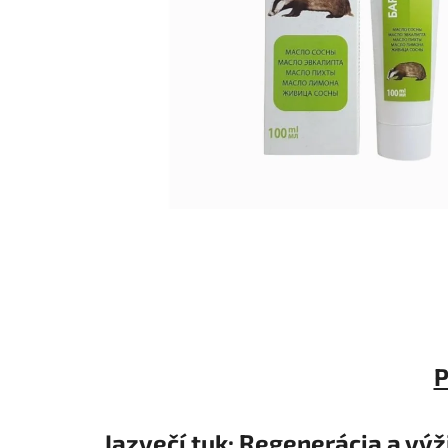
P
Jazvečí tuk: Regenerácia a vý