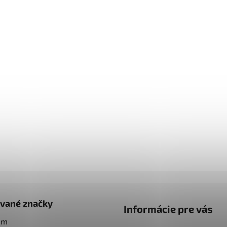
vané značky
Informácie pre vás
am