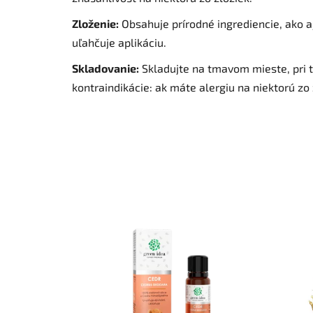
Zloženie:
Obsahuje prírodné ingrediencie, ako aj
uľahčuje aplikáciu.
Skladovanie:
Skladujte na tmavom mieste, pri te
kontraindikácie: ak máte alergiu na niektorú zo