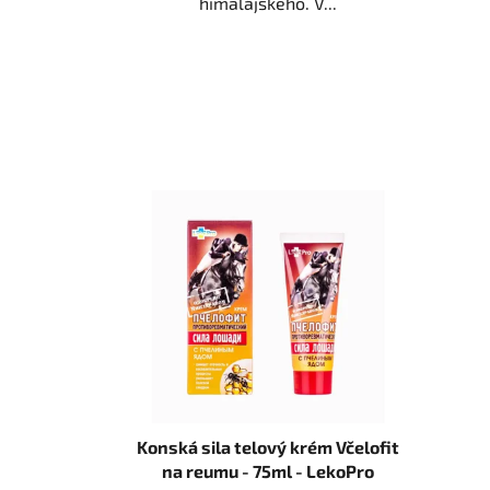
himalájskeho. V...
Konská sila telový krém Včelofit
na reumu - 75ml - LekoPro