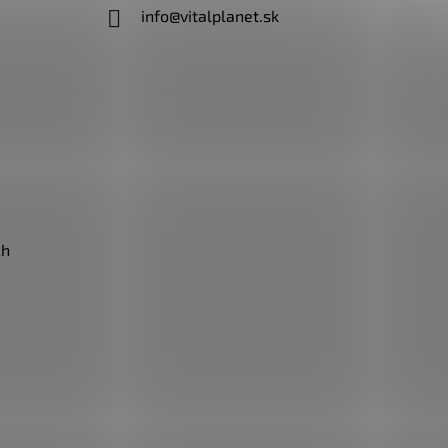
info
@
vitalplanet.sk
ch