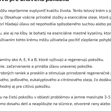
žu nepríjemne ovplyvniť kvalitu života. Tento telový krém s 
. Obsahuje vzácne prírodné zložky a esenciálne oleje, ktoré
ktorí hľadajú úľavu od nepohodlia spôsobeného suchou alebo 
u, ale aj na kĺby. Je bohatý na esenciálne mastné kyseliny, k
ívaním tohto krému môžu užívatelia pocítiť zlepšenie pohybliv
amíny ako A, E, K a B, ktoré vyživujú a regenerujú pokožku.
nie, začervenanie a prináša úľavu unavenej pokožke.
robných raniek a prasklín a stimuluje prirodzené regeneračné 
vého, jedľového, eukalyptového a citrónového oleja, čo dodáva 
vhodný aj pre citlivú pokožku.
a čistú pokožku v oblasti problémov a jemne masírujte 3-5 m
imo dosahu detí a neaplikujte na sliznice, otvorené rany aleb