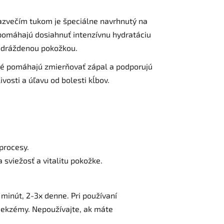
jazvečím tukom je špeciálne navrhnutý na
 pomáhajú dosiahnuť intenzívnu hydratáciu
podráždenou pokožkou.
toré pomáhajú zmierňovať zápal a podporujú
osti a úľavu od bolesti kĺbov.
procesy.
sviežosť a vitalitu pokožke.
inút, 2-3x denne. Pri používaní
o ekzémy. Nepoužívajte, ak máte