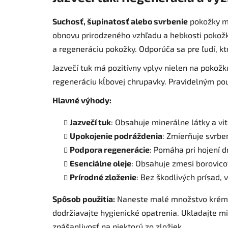
Suchosť, šupinatosť alebo svrbenie
pokožky mô
obnovu prirodzeného vzhľadu a hebkosti pokožky
a regeneráciu pokožky. Odporúča sa pre ľudí, 
Jazvečí tuk má pozitívny vplyv nielen na pokožk
regeneráciu kĺbovej chrupavky. Pravidelným použ
Hlavné výhody:
Jazvečí tuk
: Obsahuje minerálne látky a vit
Upokojenie podráždenia
: Zmierňuje svrbe
Podpora regenerácie
: Pomáha pri hojení d
Esenciálne oleje
: Obsahuje zmesi borovico
Prírodné zloženie
: Bez škodlivých prísad, 
Spôsob použitia:
Naneste malé množstvo krému n
dodržiavajte hygienické opatrenia. Ukladajte m
znášanlivosť na niektorú zo zložiek.