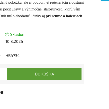
denú pokožku, ale aj podporí jej regeneráciu a odstráni
i pocit úľavy a výnimočnej starostlivosti, ktorú vám
í tuk má blahodarné účinky aj
pri reume a bolestiach
📦 Skladom
10.8.2026
HB4734
DO KOŠÍKA
ie