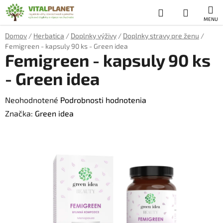
Prejsť
Hľadať
NÁKUP
na
obsah
KOŠÍK
Domov
/
Herbatica
/
Doplnky výživy
/
Doplnky stravy pre ženu
/
Femigreen - kapsuly 90 ks - Green idea
Femigreen - kapsuly 90 ks
- Green idea
Priemerné
Neohodnotené
Podrobnosti hodnotenia
hodnotenie
Značka:
Green idea
produktu
je
0,0
z
5
hviezdičiek.