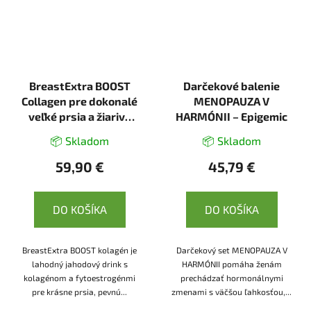
BreastExtra BOOST
Darčekové balenie
Collagen pre dokonalé
MENOPAUZA V
veľké prsia a žiarivú
HARMÓNII – Epigemic
pleť - 30 dávok
📦 Skladom
📦 Skladom
59,90 €
45,79 €
DO KOŠÍKA
DO KOŠÍKA
BreastExtra BOOST kolagén je
Darčekový set MENOPAUZA V
lahodný jahodový drink s
HARMÓNII pomáha ženám
kolagénom a fytoestrogénmi
prechádzať hormonálnymi
pre krásne prsia, pevnú...
zmenami s väčšou ľahkosťou,...