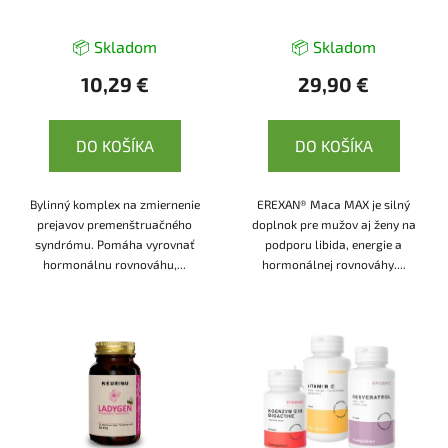
📦 Skladom
📦 Skladom
10,29 €
29,90 €
DO KOŠÍKA
DO KOŠÍKA
Bylinný komplex na zmiernenie
EREXAN® Maca MAX je silný
prejavov premenštruačného
doplnok pre mužov aj ženy na
syndrómu. Pomáha vyrovnať
podporu libida, energie a
hormonálnu rovnováhu,...
hormonálnej rovnováhy....