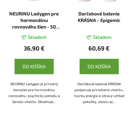
NEURINU Ladygen pre
Darčekové balenie
hormonálnu
KRÁSNA – Epigemic
rovnováhu žien - 50
kapsúl
📦 Skladom
📦 Skladom
36,90 €
60,69 €
DO KOŠÍKA
DO KOŠÍKA
NEURINU Ladygen je prírodný
Darčekové balenie KRÁSNA
komplex pre hormonálnu
podporuje prirodzenú vitalitu,
rovnováhu, psychickú pohodu a
tvorbu energie a zdravý vzhľad
ženskú vitalitu. Obsahuje...
pokožky, vlasov aj...