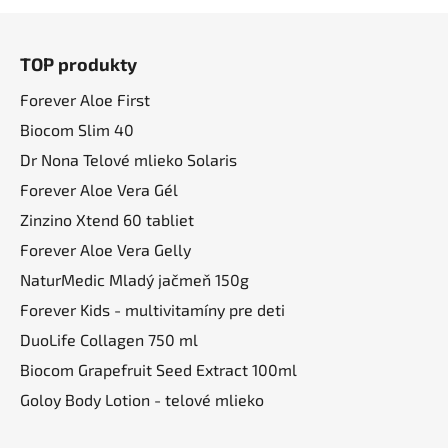
Z
á
TOP produkty
p
ä
Forever Aloe First
t
Biocom Slim 40
i
Dr Nona Telové mlieko Solaris
e
Forever Aloe Vera Gél
Zinzino Xtend 60 tabliet
Forever Aloe Vera Gelly
NaturMedic Mladý jačmeň 150g
Forever Kids - multivitamíny pre deti
DuoLife Collagen 750 ml
Biocom Grapefruit Seed Extract 100ml
Goloy Body Lotion - telové mlieko