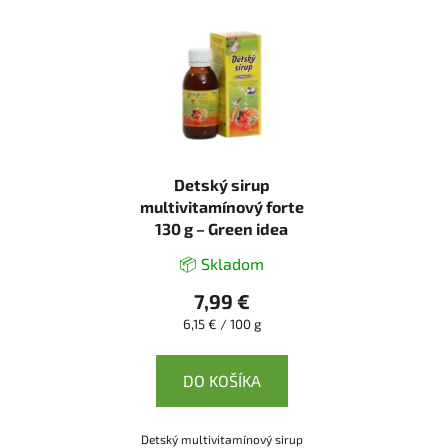
Detský sirup
multivitamínový forte
130 g – Green idea
📦 Skladom
7,99 €
Jednotková
6,15 € / 100 g
cena:
DO KOŠÍKA
Detský multivitamínový sirup