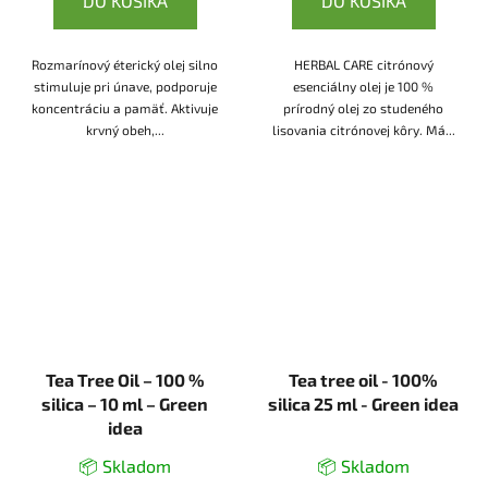
DO KOŠÍKA
DO KOŠÍKA
Rozmarínový éterický olej silno
HERBAL CARE citrónový
stimuluje pri únave, podporuje
esenciálny olej je 100 %
koncentráciu a pamäť. Aktivuje
prírodný olej zo studeného
krvný obeh,...
lisovania citrónovej kôry. Má...
Tea Tree Oil – 100 %
Tea tree oil - 100%
silica – 10 ml – Green
silica 25 ml - Green idea
idea
📦 Skladom
📦 Skladom