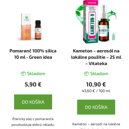
Pomaranč 100% silica
Kameton – aerosól na
10 ml - Green idea
lokálne použitie – 25 ml
– Vitateka
📦 Skladom
📦 Skladom
5,90 €
10,90 €
Jednotková
43,60 € / 100 ml
cena:
DO KOŠÍKA
DO KOŠÍKA
Éterický olej z pomaranča
Kameton – aerosól na lokálne
povzbudzuje dobrú náladu,