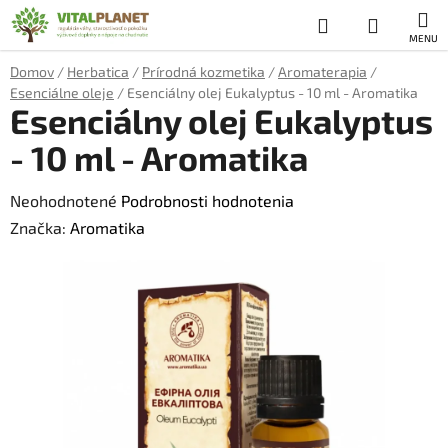
Prejsť
Hľadať
NÁKUP
na
obsah
KOŠÍK
Domov
/
Herbatica
/
Prírodná kozmetika
/
Aromaterapia
/
Esenciálne oleje
/
Esenciálny olej Eukalyptus - 10 ml - Aromatika
Esenciálny olej Eukalyptus
- 10 ml - Aromatika
Priemerné
Neohodnotené
Podrobnosti hodnotenia
hodnotenie
Značka:
Aromatika
produktu
je
0,0
z
5
hviezdičiek.