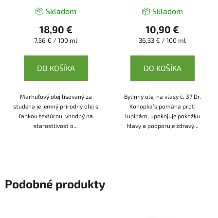
📦 Skladom
📦 Skladom
18,90 €
10,90 €
Jednotková
Jednotková
7,56 € / 100 ml
36,33 € / 100 ml
cena:
cena:
DO KOŠÍKA
DO KOŠÍKA
Marhuľový olej lisovaný za
Bylinný olej na vlasy č. 37 Dr.
studena je jemný prírodný olej s
Konopka’s pomáha proti
ľahkou textúrou, vhodný na
lupinám, upokojuje pokožku
starostlivosť o...
hlavy a podporuje zdravý...
Podobné produkty