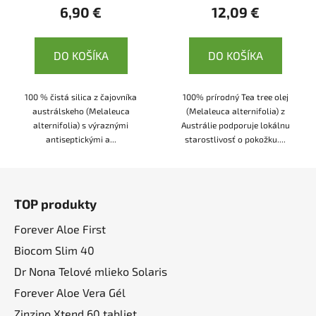
6,90 €
12,09 €
DO KOŠÍKA
DO KOŠÍKA
100 % čistá silica z čajovníka
100% prírodný Tea tree olej
austrálskeho (Melaleuca
(Melaleuca alternifolia) z
alternifolia) s výraznými
Austrálie podporuje lokálnu
antiseptickými a...
starostlivosť o pokožku....
Z
á
TOP produkty
p
ä
Forever Aloe First
t
Biocom Slim 40
i
Dr Nona Telové mlieko Solaris
e
Forever Aloe Vera Gél
Zinzino Xtend 60 tabliet