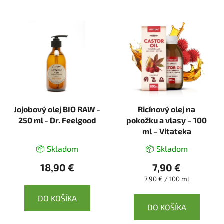
Jojobový olej BIO RAW -
Ricínový olej na
250 ml - Dr. Feelgood
pokožku a vlasy – 100
ml – Vitateka
📦 Skladom
📦 Skladom
18,90 €
7,90 €
Jednotková
7,90 € / 100 ml
cena:
DO KOŠÍKA
DO KOŠÍKA