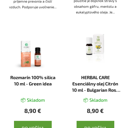
použitie je doplnok stravy s
príjemne prevonia a čistí
obsahom gáfru, mentolu a
vzduch. Podporuje uvoľnenie...
eukalyptového oleja. Je...
Rozmarín 100% silica
HERBAL CARE
10 ml - Green idea
Esenciálny olej Citrón
10 ml - Bulgarian Rose
Karlovo
📦 Skladom
📦 Skladom
8,90 €
8,90 €