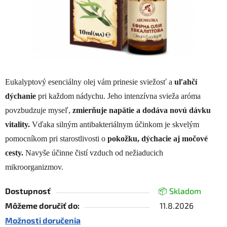
Eukalyptový esenciálny olej vám prinesie sviežosť a
uľahčí
dýchanie
pri každom nádychu. Jeho intenzívna svieža aróma
povzbudzuje myseľ,
zmierňuje napätie a dodáva novú dávku
vitality.
Vďaka silným antibakteriálnym účinkom je skvelým
pomocníkom pri starostlivosti o
pokožku, dýchacie aj močové
cesty.
Navyše účinne čistí vzduch od nežiaducich
mikroorganizmov.
Dostupnosť
📦 Skladom
Môžeme doručiť do:
11.8.2026
Možnosti doručenia