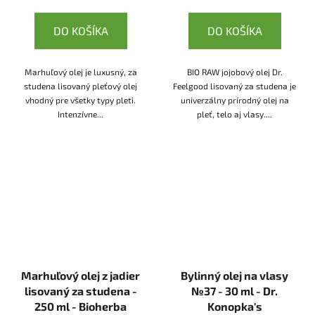
DO KOŠÍKA
DO KOŠÍKA
Marhuľový olej je luxusný, za
BIO RAW jojobový olej Dr.
studena lisovaný pleťový olej
Feelgood lisovaný za studena je
vhodný pre všetky typy pleti.
univerzálny prírodný olej na
Intenzívne...
pleť, telo aj vlasy....
Marhuľový olej z jadier
Bylinný olej na vlasy
lisovaný za studena -
№37 - 30 ml - Dr.
250 ml - Bioherba
Konopka's