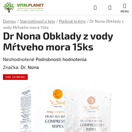
Prejsť
Hľadať
NÁKUP
na
obsah
KOŠÍK
Domov
/
Starostlivosť o telo
/
Pleťové krémy
/
Dr Nona Obklady z
vody Mŕtveho mora 15ks
Dr Nona Obklady z vody
Mŕtveho mora 15ks
Priemerné
Neohodnotené
Podrobnosti hodnotenia
hodnotenie
Značka:
Dr. Nona
produktu
VIAC ZA MENEJ
je
0,0
z
5
hviezdičiek.