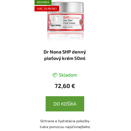
NOVINKA
VIAC ZA MENEJ
Dr Nona SHP denný
pleťový krém 50ml
📦 Skladom
72,60 €
DO KOŠÍKA
Ochrana a hydratácia pokožky
tváre pomocou najúčinnejšieho