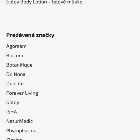
Goloy Body Lotion - telové mlieko
Predávané značky
Agorsam
Biocom
Botanifique
Dr. Nona
DuoLife
Forever Living
Goloy
ISHA
NaturMedic
Phytopharma
Zinzino