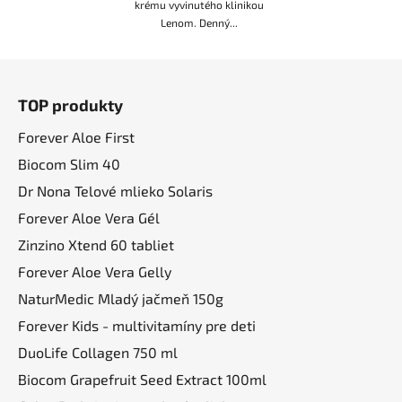
krému vyvinutého klinikou
Lenom. Denný...
Z
á
TOP produkty
p
ä
Forever Aloe First
t
Biocom Slim 40
i
Dr Nona Telové mlieko Solaris
e
Forever Aloe Vera Gél
Zinzino Xtend 60 tabliet
Forever Aloe Vera Gelly
NaturMedic Mladý jačmeň 150g
Forever Kids - multivitamíny pre deti
DuoLife Collagen 750 ml
Biocom Grapefruit Seed Extract 100ml