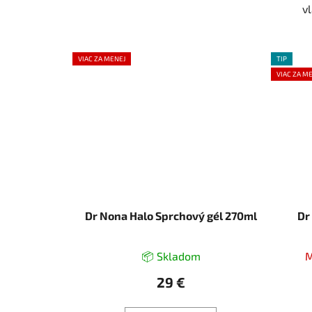
v
VIAC ZA MENEJ
TIP
VIAC ZA M
Dr Nona Halo Sprchový gél 270ml
Dr
📦 Skladom
M
29 €