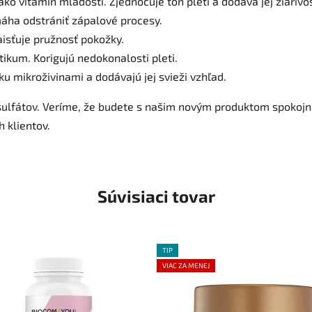
ako vitamín mladosti. Zjednocuje tón pleti a dodáva jej žiarivos
omáha odstrániť zápalové procesy.
aisťuje pružnosť pokožky.
ptikum. Korigujú nedokonalosti pleti.
 mikroživinami a dodávajú jej svieži vzhľad.
ulfátov.
Veríme, že budete s našim novým produktom spokojní
h klientov.
Súvisiaci tovar
TIP
VIAC ZA MENEJ