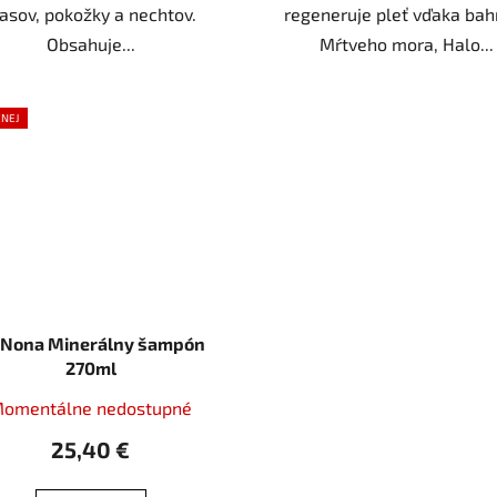
lasov, pokožky a nechtov.
regeneruje pleť vďaka bah
Obsahuje...
Mŕtveho mora, Halo...
ENEJ
 Nona Minerálny šampón
270ml
omentálne nedostupné
25,40 €