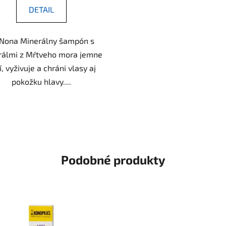
DETAIL
 Nona Minerálny šampón s
rálmi z Mŕtveho mora jemne
í, vyživuje a chráni vlasy aj
pokožku hlavy....
Podobné produkty