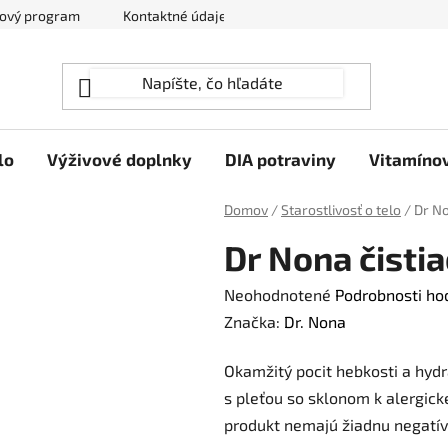
ový program
Kontaktné údaje
Hodnotenie obchodu
lo
Výživové doplnky
DIA potraviny
Vitamíno
Domov
/
Starostlivosť o telo
/
Dr No
Dr Nona čisti
Priemerné
Neohodnotené
Podrobnosti ho
hodnotenie
Značka:
Dr. Nona
produktu
Okamžitý pocit hebkosti a hydra
je
s pleťou so sklonom k ​​alergic
0,0
produkt nemajú žiadnu negatív
z