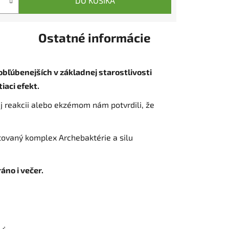
DO KOŠÍKA
Ostatné informácie
obľúbenejších v základnej starostlivosti
iaci efekt.
kej reakcii alebo ekzémom nám potvrdili, že
tovaný komplex Archebaktérie a silu
áno i večer.