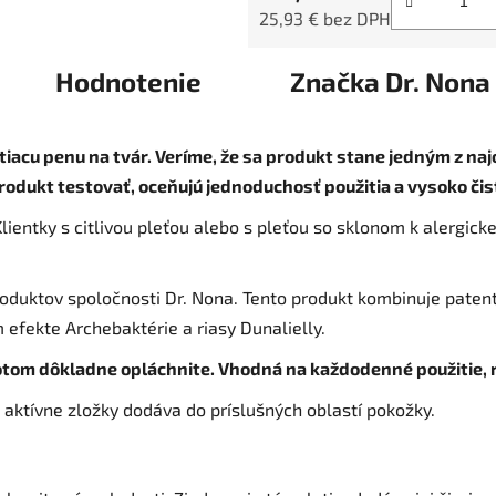
25,93 € bez DPH
Jednotková cena:
Hodnotenie
Značka
Dr. Nona
tiacu penu na tvár. Veríme, že sa produkt stane jedným z naj
odukt testovať, oceňujú jednoduchosť použitia a vysoko čist
ientky s citlivou pleťou alebo s pleťou so sklonom k ​​alergic
roduktov spoločnosti Dr. Nona. Tento produkt kombinuje paten
 efekte Archebaktérie a riasy Dunalielly.
otom dôkladne opláchnite. Vhodná na každodenné použitie, r
o aktívne zložky dodáva do príslušných oblastí pokožky.