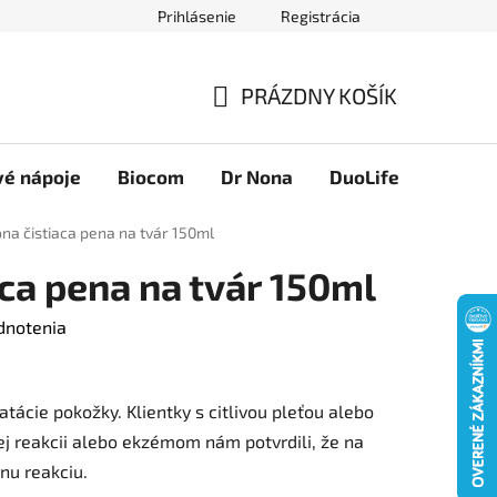
Prihlásenie
Registrácia
Novinky
Ako nakupovať
Obchodné podmienky
Podmie
PRÁZDNY KOŠÍK
NÁKUPNÝ
KOŠÍK
vé nápoje
Biocom
Dr Nona
DuoLife
Foreve
na čistiaca pena na tvár 150ml
aca pena na tvár 150ml
dnotenia
tácie pokožky. Klientky s citlivou pleťou alebo
kej reakcii alebo ekzémom nám potvrdili, že na
nu reakciu.