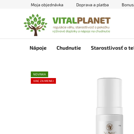
Prejsť
Moja objednávka
Doprava a platba
Bonus
na
obsah
Nápoje
Chudnutie
Starostlivosť o te
NOVINKA
VIAC ZA MENEJ