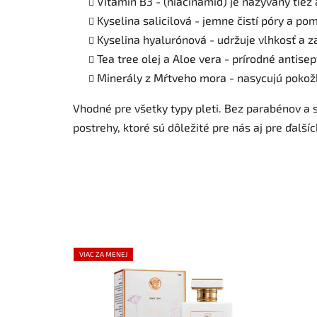
Vitamín B3 - (niacinamid) je nazývaný tiež 
Kyselina salicilová - jemne čistí póry a p
Kyselina hyalurónová - udržuje vlhkosť a z
Tea tree olej a Aloe vera - prírodné antise
Minerály z Mŕtveho mora - nasycujú pokožku
Vhodné pre všetky typy pleti.
Bez parabénov a s
postrehy, ktoré sú dôležité pre nás aj pre ďalšíc
VIAC ZA MENEJ