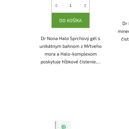
DO KOŠÍKA
Dr
mine
Dr Nona Halo Sprchový gél s
čist
unikátnym bahnom z Mŕtveho
mora a Halo-komplexom
poskytuje hĺbkové čistenie,...