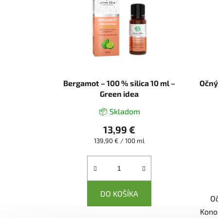
Bergamot – 100 % silica 10 ml –
Očný 
Green idea
📦 Skladom
13,99 €
Jednotková
139,90 € / 100 ml
cena:
DO KOŠÍKA
Oč
Kono