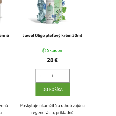
henná
Juwel Oligo pleťový krém 30ml
📦 Skladom
28 €
DO KOŠÍKA
enná
Poskytuje okamžitú a dlhotrvajúcu
 a
regeneráciu, príkladnú