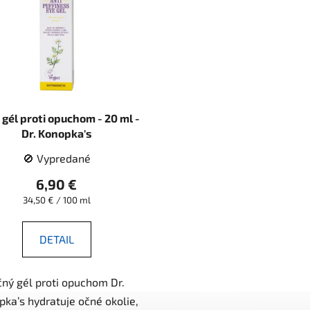
gél proti opuchom - 20 ml -
Dr. Konopka's
🚫 Vypredané
6,90 €
Jednotková
34,50 € / 100 ml
cena:
DETAIL
ný gél proti opuchom Dr.
pka’s hydratuje očné okolie,