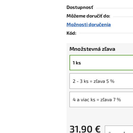
5
Dostupnosť
hviezdičiek.
Môžeme doručiť do:
Možnosti doručenia
Kód:
Množstevná zľava
1 ks
2 - 3 ks = zľava 5 %
4 a viac ks = zľava 7 %
31,90 €