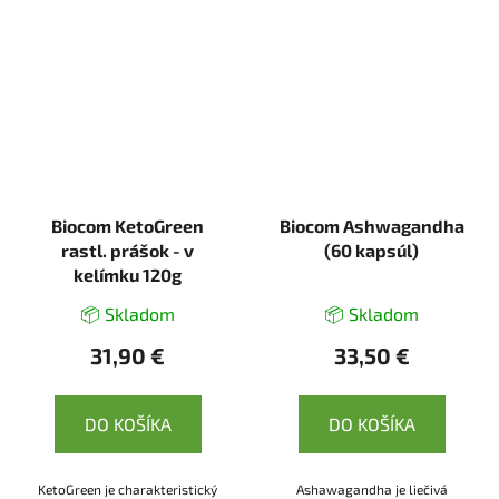
Biocom KetoGreen
Biocom Ashwagandha
rastl. prášok - v
(60 kapsúl)
kelímku 120g
📦 Skladom
📦 Skladom
31,90 €
33,50 €
DO KOŠÍKA
DO KOŠÍKA
KetoGreen je charakteristický
Ashawagandha je liečivá