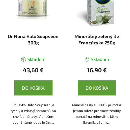
Dr Nona Halo Soupseen
Minerálny zelený íl z
300g
Francúzska 250g
📦 Skladom
📦 Skladom
43,60 €
16,90 €
DO KOŠÍKA
DO KOŠÍKA
Polievka Halo Soupseen je
Minerálne íly sú 100% prírodné
rýchly a zdravý pomocník vo
jemno mleté práškové zeminy
chvíľach únavy. V dnešnej
bohaté na minerálne látky
uponáhľanej dobe je čím...
(kremík, vápnik,...