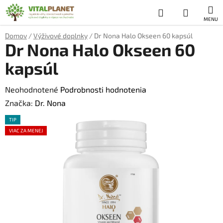
Prejsť
Hľadať
NÁKUP
na
obsah
KOŠÍK
Domov
/
Výživové doplnky
/
Dr Nona Halo Okseen 60 kapsúl
Dr Nona Halo Okseen 60
kapsúl
Priemerné
Neohodnotené
Podrobnosti hodnotenia
hodnotenie
Značka:
Dr. Nona
produktu
TIP
je
VIAC ZA MENEJ
0,0
z
5
hviezdičiek.