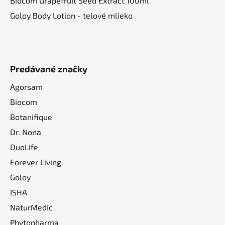
Biocom Grapefruit Seed Extract 100ml
Goloy Body Lotion - telové mlieko
Predávané značky
Agorsam
Biocom
Botanifique
Dr. Nona
DuoLife
Forever Living
Goloy
ISHA
NaturMedic
Phytopharma