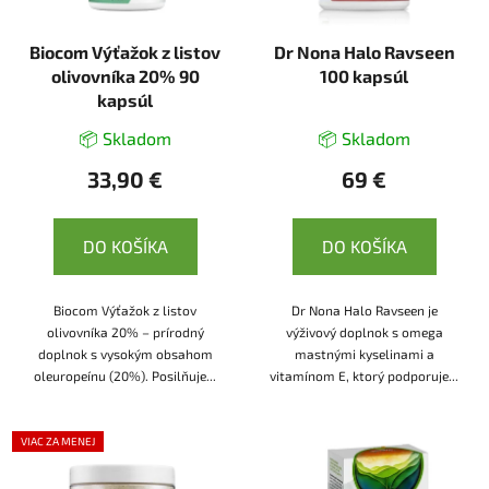
Biocom Výťažok z listov
Dr Nona Halo Ravseen
olivovníka 20% 90
100 kapsúl
kapsúl
📦 Skladom
📦 Skladom
33,90 €
69 €
DO KOŠÍKA
DO KOŠÍKA
Biocom Výťažok z listov
Dr Nona Halo Ravseen je
olivovníka 20% – prírodný
výživový doplnok s omega
doplnok s vysokým obsahom
mastnými kyselinami a
oleuropeínu (20%). Posilňuje...
vitamínom E, ktorý podporuje...
VIAC ZA MENEJ