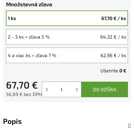
Množstevná zľava
1 ks
67,70 €
/ ks
2 - 3 ks = zľava 5 %
64,32 €
/ ks
4 a viac ks = zľava 7 %
62,96 €
/ ks
Ušetríte
0 €
67,70 €
DO KOŠÍKA
56,89 € bez DPH
Jednotková cena:
Popis