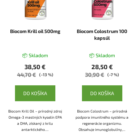
Biocom Krill oil 500mg
Biocom Colostrum 100
kapsúl
📦 Skladom
📦 Skladom
38,50 €
28,50 €
44,70 €
30,90 €
(–13 %)
(–7 %)
DO KOŠÍKA
DO KOŠÍKA
Biocom Krill Oil – prírodný zdroj
Biocom Colostrum – prírodná
Omega-3 mastných kyselín EPA
podpora imunitného systému a
a DHA, získaný z krilu
regenerácie organizmu.
antarktického....
Obsahuje imunoglobulíny,...