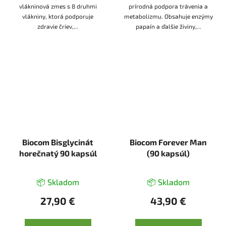
vlákninová zmes s 8 druhmi
prírodná podpora trávenia a
vlákniny, ktorá podporuje
metabolizmu. Obsahuje enzýmy
zdravie čriev,...
papaín a ďalšie živiny,...
Biocom Bisglycinát
Biocom Forever Man
horečnatý 90 kapsúl
(90 kapsúl)
📦 Skladom
📦 Skladom
27,90 €
43,90 €