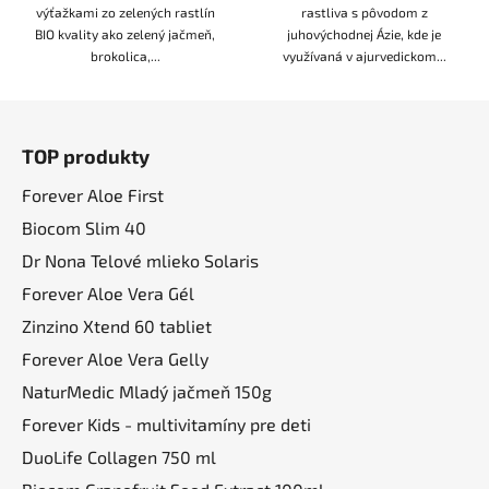
výťažkami zo zelených rastlín
rastliva s pôvodom z
BIO kvality ako zelený jačmeň,
juhovýchodnej Ázie, kde je
brokolica,...
využívaná v ajurvedickom...
Z
á
TOP produkty
p
ä
Forever Aloe First
t
Biocom Slim 40
i
Dr Nona Telové mlieko Solaris
e
Forever Aloe Vera Gél
Zinzino Xtend 60 tabliet
Forever Aloe Vera Gelly
NaturMedic Mladý jačmeň 150g
Forever Kids - multivitamíny pre deti
DuoLife Collagen 750 ml