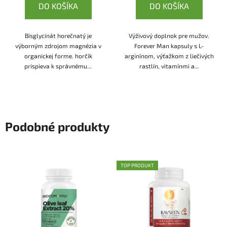
DO KOŠÍKA
DO KOŠÍKA
Bisglycinát horečnatý je
Výživový doplnok pre mužov.
výborným zdrojom magnézia v
Forever Man kapsuly s L-
organickej forme. horčík
arginínom, výťažkom z liečivých
prispieva k správnému...
rastlín, vitamínmi a...
Podobné produkty
TOP PRODUKT