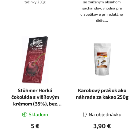
tyčinky 250g
so zníženým obsahom
sacharidov, vhodná pre
diabetikov a pri redukčnej
diéte....
Stühmer Horká
Karobový prášok ako
čokoláda s višňovým
náhrada za kakao 250g
krémom (35%), bez
cukru, so sladidlom
📦 Skladom
⏰ Na objednávku
100g
5 €
3,90 €