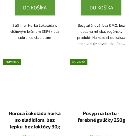
DO KOŠÍKA
DO KOŠÍKA
Stühmer Horká čokoláda s
Bezgluténová, bez GMO, bez
višňovým krémom (35%), bez
obsahu mlieka, vegánsky
cukru, so sladidlom
produkt. Na rozdiel od kakaa
neobsahuje povzbudzujúce...
NOVINKA
NOVINKA
Horúca čokoláda horká
Posyp na tortu -
so sladidlom, bez
farebné guličky 250g
lepku, bez laktózy 30g