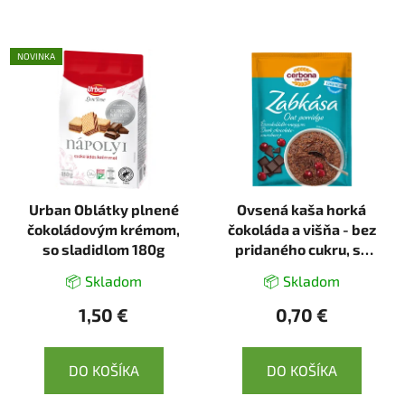
NOVINKA
Urban Oblátky plnené
Ovsená kaša horká
čokoládovým krémom,
čokoláda a višňa - bez
so sladidlom 180g
pridaného cukru, so
sladidlami 50g
📦 Skladom
📦 Skladom
1,50 €
0,70 €
DO KOŠÍKA
DO KOŠÍKA