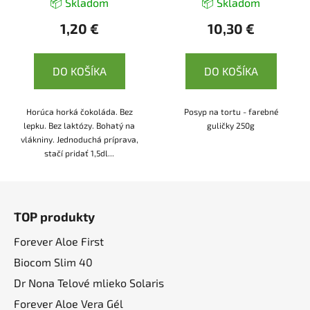
📦 Skladom
📦 Skladom
1,20 €
10,30 €
DO KOŠÍKA
DO KOŠÍKA
Horúca horká čokoláda. Bez
Posyp na tortu - farebné
lepku. Bez laktózy. Bohatý na
guličky 250g
vlákniny. Jednoduchá príprava,
stačí pridať 1,5dl...
Z
á
TOP produkty
p
ä
Forever Aloe First
t
Biocom Slim 40
i
Dr Nona Telové mlieko Solaris
e
Forever Aloe Vera Gél