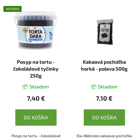
NOVINKA
Posyp na tortu -
Kakaová pochúťka
čokoládové tyčinky
horká - poleva 500g
250g
📦 Skladom
📦 Skladom
7,40 €
7,10 €
DO KOŠÍKA
DO KOŠÍKA
Posyp na tortu - čokoládové
Dia-Wellness kakaová pochúťka