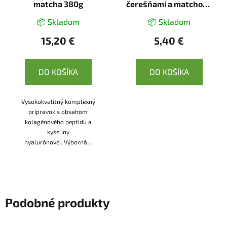
matcha 380g
čerešňami a matchou -
bez pridaného cukru
📦 Skladom
📦 Skladom
225g
15,20 €
5,40 €
DO KOŠÍKA
DO KOŠÍKA
Vysokokvalitný komplexný
prípravok s obsahom
kolagénového peptidu a
kyseliny
hyalurónovej. Výborná...
Podobné produkty