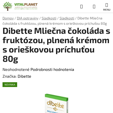
Prejsť
Hľadať
NÁKUP
na
obsah
KOŠÍK
Domov
/
DIA potraviny
/
Sladkosti
/
Sladkosti
/
Dibette Mliečna
čokoláda s fruktózou, plnená krémom s orieškovou príchuťou 80g
Dibette Mliečna čokoláda s
fruktózou, plnená krémom
s orieškovou príchuťou
80g
Priemerné
Neohodnotené
Podrobnosti hodnotenia
hodnotenie
Značka:
Dibette
produktu
NOVINKA
je
0,0
z
5