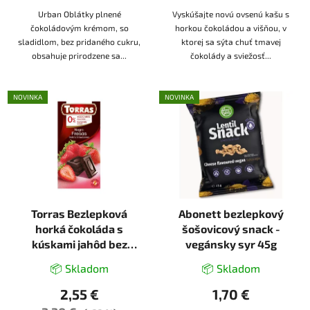
Urban Oblátky plnené
Vyskúšajte novú ovsenú kašu s
čokoládovým krémom, so
horkou čokoládou a višňou, v
sladidlom, bez pridaného cukru,
ktorej sa sýta chuť tmavej
obsahuje prirodzene sa...
čokolády a sviežosť...
NOVINKA
NOVINKA
Torras Bezlepková
Abonett bezlepkový
horká čokoláda s
šošovicový snack -
kúskami jahôd bez
vegánsky syr 45g
pridaného cukru, so
📦 Skladom
📦 Skladom
sladidlom, vegan (75g)
2,55 €
1,70 €