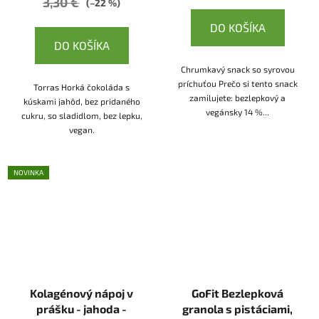
3,30 €
(–22 %)
DO KOŠÍKA
DO KOŠÍKA
Chrumkavý snack so syrovou
príchuťou Prečo si tento snack
Torras Horká čokoláda s
zamilujete: bezlepkový a
kúskami jahôd, bez pridaného
vegánsky 14 %...
cukru, so sladidlom, bez lepku,
vegan.
NOVINKA
Kolagénový nápoj v
GoFit Bezlepková
prášku - jahoda -
granola s pistáciami,