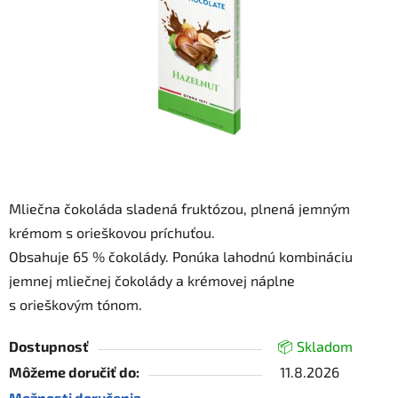
hviezdičiek.
Mliečna čokoláda sladená fruktózou, plnená jemným
krémom s orieškovou príchuťou.
Obsahuje 65 % čokolády. Ponúka lahodnú kombináciu
jemnej mliečnej čokolády a krémovej náplne
s orieškovým tónom.
Dostupnosť
📦 Skladom
Môžeme doručiť do:
11.8.2026
Možnosti doručenia