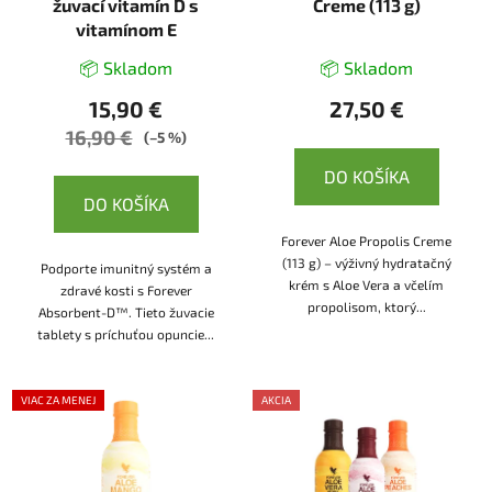
žuvací vitamín D s
Creme (113 g)
vitamínom E
📦 Skladom
📦 Skladom
15,90 €
27,50 €
16,90 €
(–5 %)
DO KOŠÍKA
DO KOŠÍKA
Forever Aloe Propolis Creme
(113 g) – výživný hydratačný
Podporte imunitný systém a
krém s Aloe Vera a včelím
zdravé kosti s Forever
propolisom, ktorý...
Absorbent-D™. Tieto žuvacie
tablety s príchuťou opuncie...
VIAC ZA MENEJ
AKCIA