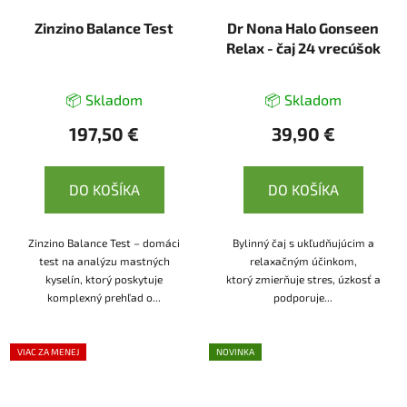
Zinzino Balance Test
Dr Nona Halo Gonseen
Relax - čaj 24 vrecúšok
📦 Skladom
📦 Skladom
197,50 €
39,90 €
DO KOŠÍKA
DO KOŠÍKA
Zinzino Balance Test – domáci
Bylinný čaj s ukľudňujúcim a
test na analýzu mastných
relaxačným účinkom,
kyselín, ktorý poskytuje
ktorý zmierňuje stres, úzkosť a
komplexný prehľad o...
podporuje...
VIAC ZA MENEJ
NOVINKA