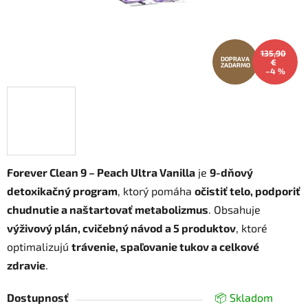
135,90
DOPRAVA
€
ZADARMO
–4 %
Forever Clean 9 – Peach Ultra Vanilla
je
9-dňový
detoxikačný program
, ktorý pomáha
očistiť telo, podporiť
chudnutie a naštartovať metabolizmus
. Obsahuje
výživový plán, cvičebný návod a 5 produktov
, ktoré
optimalizujú
trávenie, spaľovanie tukov a celkové
zdravie
.
Dostupnosť
📦 Skladom