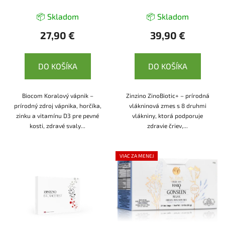
📦 Skladom
📦 Skladom
27,90 €
39,90 €
DO KOŠÍKA
DO KOŠÍKA
Biocom Koralový vápnik –
Zinzino ZinoBiotic+ – prírodná
prírodný zdroj vápnika, horčíka,
vlákninová zmes s 8 druhmi
zinku a vitamínu D3 pre pevné
vlákniny, ktorá podporuje
kosti, zdravé svaly...
zdravie čriev,...
VIAC ZA MENEJ