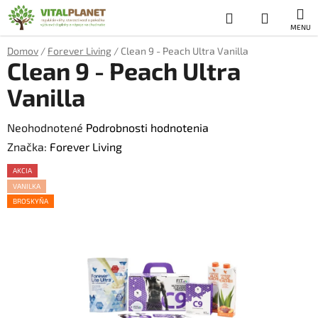
Prejsť
Hľadať
NÁKUP
na
obsah
KOŠÍK
Domov
/
Forever Living
/
Clean 9 - Peach Ultra Vanilla
Clean 9 - Peach Ultra
Vanilla
Priemerné
Neohodnotené
Podrobnosti hodnotenia
hodnotenie
Značka:
Forever Living
produktu
AKCIA
je
VANILKA
BROSKYŇA
0,0
z
5
hviezdičiek.