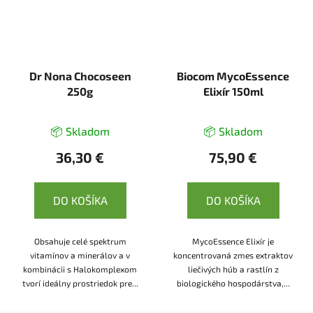
Dr Nona Chocoseen
Biocom MycoEssence
250g
Elixír 150ml
📦 Skladom
📦 Skladom
36,30 €
75,90 €
DO KOŠÍKA
DO KOŠÍKA
Obsahuje celé spektrum
MycoEssence Elixír je
vitamínov a minerálov a v
koncentrovaná zmes extraktov
kombinácii s Halokomplexom
liečivých húb a rastlín z
tvorí ideálny prostriedok pre...
biologického hospodárstva,...