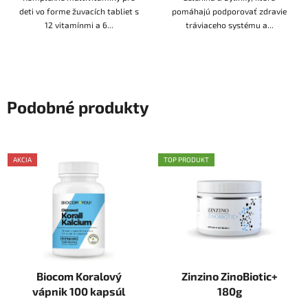
deti vo forme žuvacích tabliet s
pomáhajú podporovať zdravie
12 vitamínmi a 6...
tráviaceho systému a...
Podobné produkty
AKCIA
TOP PRODUKT
Biocom Koralový
Zinzino ZinoBiotic+
vápnik 100 kapsúl
180g