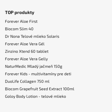
Z
á
TOP produkty
p
ä
Forever Aloe First
t
Biocom Slim 40
i
Dr Nona Telové mlieko Solaris
e
Forever Aloe Vera Gél
Zinzino Xtend 60 tabliet
Forever Aloe Vera Gelly
NaturMedic Mladý jačmeň 150g
Forever Kids - multivitamíny pre deti
DuoLife Collagen 750 ml
Biocom Grapefruit Seed Extract 100ml
Goloy Body Lotion - telové mlieko