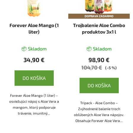
DOPRAVA ZADARMO
Forever Aloe Mango (1
Trojbalenie Aloe Combo
liter)
produktov 3x1 l
📦 Skladom
📦 Skladom
34,90 €
98,90 €
104,70 €
(–5 %)
DO KOŠÍKA
DO KOŠÍKA
Forever Aloe Mango (1 liter) –
osviežujúci nápoj s Aloe Vera a
Tripack - Aloe Combo –
mangom, ktorý podporuje
Zvýhodnené balenie troch
trávenie, imunitný...
obľúbených Aloe Vera nápojov.
Obsahuje Forever Aloe Vera...