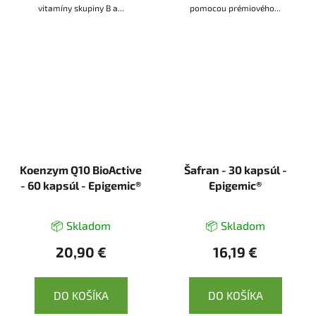
vitamíny skupiny B a...
pomocou prémiového...
Koenzym Q10 BioActive
Šafran - 30 kapsúl -
- 60 kapsúl - Epigemic®
Epigemic®
📦 Skladom
📦 Skladom
20,90 €
16,19 €
DO KOŠÍKA
DO KOŠÍKA