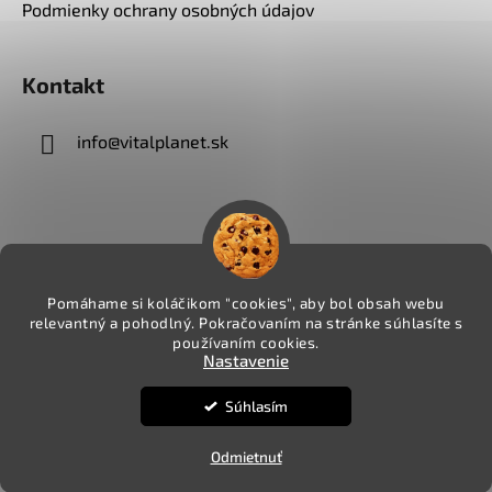
Podmienky ochrany osobných údajov
Kontakt
info
@
vitalplanet.sk
Pomáhame si koláčikom "cookies", aby bol obsah webu
relevantný a pohodlný. Pokračovaním na stránke súhlasíte s
používaním cookies.
Nastavenie
Súhlasím
Vytvoril Shoptet
Copyright 2026
VITALPLANET.sk
. Všetky práva
Odmietnuť
vyhradené.
Upraviť nastavenie cookies