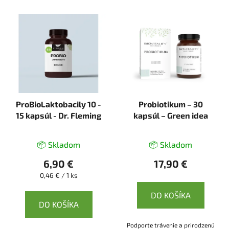
ProBioLaktobacily 10 -
Probiotikum – 30
15 kapsúl - Dr. Fleming
kapsúl – Green idea
📦 Skladom
📦 Skladom
6,90 €
17,90 €
Jednotková
0,46 € / 1 ks
cena:
DO KOŠÍKA
DO KOŠÍKA
Podporte trávenie a prirodzenú