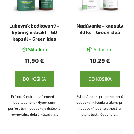
Ľubovník bodkovaný –
Nadúvanie – kapsuly
bylinný extrakt – 60
30 ks – Green idea
kapsúl – Green idea
📦 Skladom
📦 Skladom
11,90 €
10,29 €
DO KOŠÍKA
DO KOŠÍKA
Prírodný extrakt z ľubovníka
Bylinná zmes pre prirodzenú
bodkovaného (Hypericum
podporu trávenia a úľavu pri
perforatum) podporuje duševnú
nadúvaní, pocite plnosti a
rovnováhu, dobrú náladu a...
plynatosti. Obsahuje...