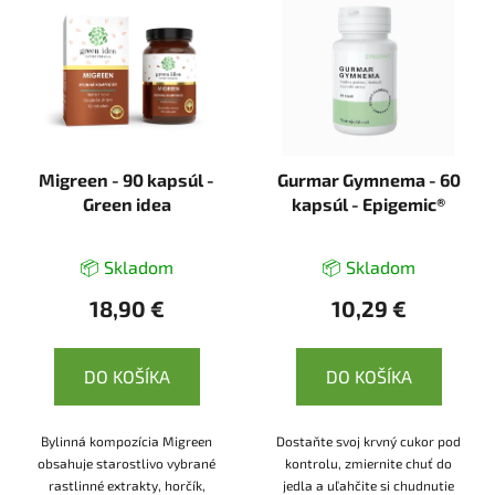
Migreen - 90 kapsúl -
Gurmar Gymnema - 60
Green idea
kapsúl - Epigemic®
📦 Skladom
📦 Skladom
18,90 €
10,29 €
DO KOŠÍKA
DO KOŠÍKA
Bylinná kompozícia Migreen
Dostaňte svoj krvný cukor pod
obsahuje starostlivo vybrané
kontrolu, zmiernite chuť do
rastlinné extrakty, horčík,
jedla a uľahčite si chudnutie