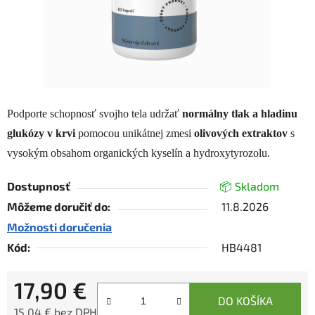
Podporte schopnosť svojho tela udržať
normálny tlak a hladinu
glukózy v krvi
pomocou unikátnej zmesi
olivových extraktov
s
vysokým obsahom organických kyselín a hydroxytyrozolu.
Dostupnosť
📦 Skladom
Môžeme doručiť do:
11.8.2026
Možnosti doručenia
Kód:
HB4481
17,90 €
DO KOŠÍKA
15,04 € bez DPH