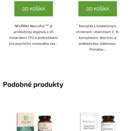
DO KOŠÍKA
DO KOŠÍKA
NEURINU Neuroflor™ je
Komplex s bioaktívnym
probiotický doplnok s 45
chrómom, vitamínom C, B-
miliardami CFU a prebiotikami
komplexom, škoricou a
pre psychickú rovnováhu cez...
prebiotickou vlákninou.
Pomáha...
Podobné produkty