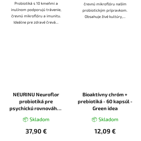
Probiotiká s 10 kmeňmi a
črevnú mikroflóru naším
inulínom podporujú trávenie,
probiotickým prípravkom.
črevnú mikroflóru a imunitu.
Obsahuje živé kultúry,...
Ideálne pre zdravé črevá...
NEURINU Neuroflor
Bioaktívny chróm +
probiotiká pre
prebiotiká - 60 kapsúl -
psychickú rovnováhu -
Green idea
50 kapsúl
📦 Skladom
📦 Skladom
37,90 €
12,09 €