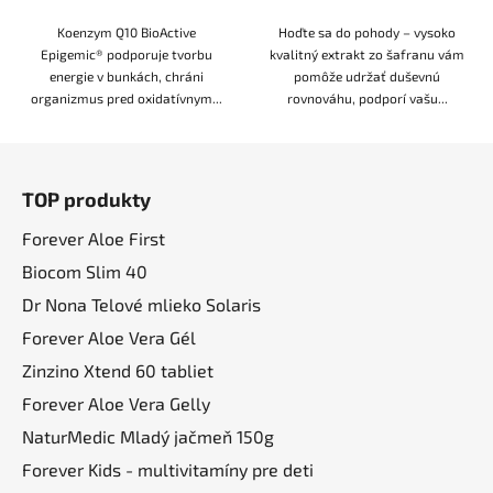
Koenzym Q10 BioActive
Hoďte sa do pohody – vysoko
Epigemic® podporuje tvorbu
kvalitný extrakt zo šafranu vám
energie v bunkách, chráni
pomôže udržať duševnú
organizmus pred oxidatívnym...
rovnováhu, podporí vašu...
Z
á
TOP produkty
p
ä
Forever Aloe First
t
Biocom Slim 40
i
Dr Nona Telové mlieko Solaris
e
Forever Aloe Vera Gél
Zinzino Xtend 60 tabliet
Forever Aloe Vera Gelly
NaturMedic Mladý jačmeň 150g
Forever Kids - multivitamíny pre deti