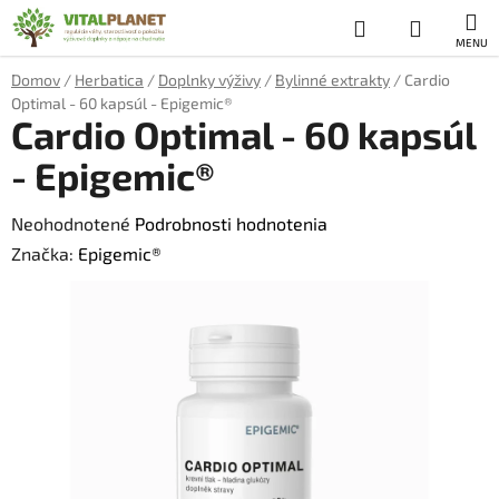
Prejsť
Hľadať
NÁKUP
na
obsah
KOŠÍK
Domov
/
Herbatica
/
Doplnky výživy
/
Bylinné extrakty
/
Cardio
Optimal - 60 kapsúl - Epigemic®
Cardio Optimal - 60 kapsúl
- Epigemic®
Priemerné
Neohodnotené
Podrobnosti hodnotenia
hodnotenie
Značka:
Epigemic®
produktu
je
0,0
z
5
hviezdičiek.