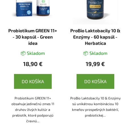
Probiotikum GREEN 11+
ProBio Laktobacily 10 &
- 30 kapsúl - Green
Enzýmy - 60 kapsúl -
idea
Herbatica
📦 Skladom
📦 Skladom
18,90 €
19,99 €
DO KOŠÍKA
DO KOŠÍKA
Probiotikum GREEN 11+
ProBio Laktobacily 10 & Enzýmy
obsahuje jedinečnú zmes 11
sú unikátnou kombináciou 10
druhov živých kultúr a
kmeňov prospešných baktérií,
prebiotík, ktoré podporujú
prebiotickej...
črevnú...