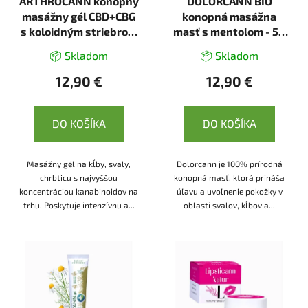
ARTHROCANN konopný
DOLORCANN BIO
masážny gél CBD+CBG
konopná masážna
s koloidným striebrom
masť s mentolom - 50
na kĺby, svaly a chrbát
ml - Annabis
📦 Skladom
📦 Skladom
- 75 ml - Annabis
12,90 €
12,90 €
DO KOŠÍKA
DO KOŠÍKA
Masážny gél na kĺby, svaly,
Dolorcann je 100% prírodná
chrbticu s najvyššou
konopná masť, ktorá prináša
koncentráciou kanabinoidov na
úľavu a uvoľnenie pokožky v
trhu. Poskytuje intenzívnu a...
oblasti svalov, kĺbov a...