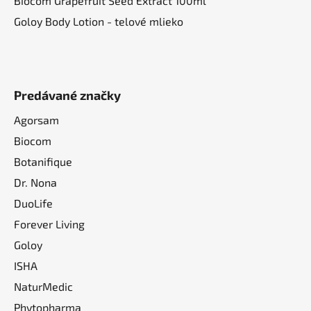
Biocom Grapefruit Seed Extract 100ml
Goloy Body Lotion - telové mlieko
Predávané značky
Agorsam
Biocom
Botanifique
Dr. Nona
DuoLife
Forever Living
Goloy
ISHA
NaturMedic
Phytopharma