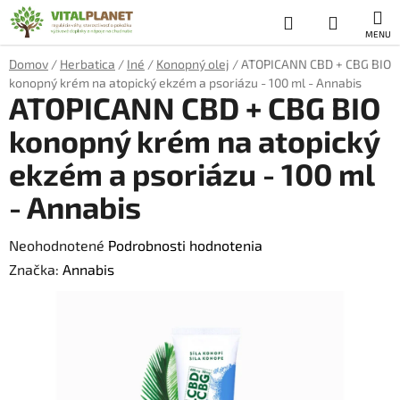
Prejsť
Hľadať
NÁKUP
na
obsah
KOŠÍK
Domov
/
Herbatica
/
Iné
/
Konopný olej
/
ATOPICANN CBD + CBG BIO
konopný krém na atopický ekzém a psoriázu - 100 ml - Annabis
ATOPICANN CBD + CBG BIO
konopný krém na atopický
ekzém a psoriázu - 100 ml
- Annabis
Priemerné
Neohodnotené
Podrobnosti hodnotenia
hodnotenie
Značka:
Annabis
produktu
je
0,0
z
5