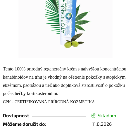
hviezdičiek.
Tento 100% prírodný regeneračný krém s najvyššou koncentráciou
kanabinoidov na trhu je vhodný na ošetrenie pokožky s atopickým
ekzémom, psoriázou a tiež ako doplnková starostlivosť o pokožku
počas liečby kortikosteroidmi.
CPK - CERTIFIKOVANÁ PRÍRODNÁ KOZMETIKA
Dostupnosť
📦 Skladom
Môžeme doručiť do:
11.8.2026