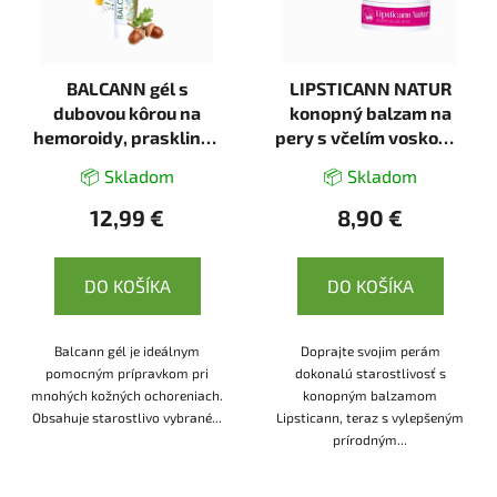
BALCANN gél s
LIPSTICANN NATUR
dubovou kôrou na
konopný balzam na
hemoroidy, praskliny -
pery s včelím voskom -
75 ml - Annabis
15 ml - Annabis
📦 Skladom
📦 Skladom
12,99 €
8,90 €
DO KOŠÍKA
DO KOŠÍKA
Balcann gél je ideálnym
Doprajte svojim perám
pomocným prípravkom pri
dokonalú starostlivosť s
mnohých kožných ochoreniach.
konopným balzamom
Obsahuje starostlivo vybrané...
Lipsticann, teraz s vylepšeným
prírodným...