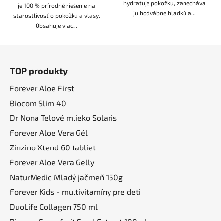
hydratuje pokožku, zanecháva
je 100 % prírodné riešenie na
ju hodvábne hladkú a...
starostlivosť o pokožku a vlasy.
Obsahuje viac...
Z
á
TOP produkty
p
ä
Forever Aloe First
t
Biocom Slim 40
i
Dr Nona Telové mlieko Solaris
e
Forever Aloe Vera Gél
Zinzino Xtend 60 tabliet
Forever Aloe Vera Gelly
NaturMedic Mladý jačmeň 150g
Forever Kids - multivitamíny pre deti
DuoLife Collagen 750 ml